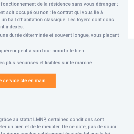
 fonctionnement de la résidence sans vous déranger ;
t soit occupé ou non : le contrat qui vous lie à
n un bail d’habitation classique. Les loyers sont donc
nt indexés.
r une durée déterminée et souvent longue, vous plaçant
acquéreur peut à son tour amortir le bien.
s plus sécurisés et lisibles sur le marché.
e service clé en main
grâce au statut LMNP, certaines conditions sont
r un bien et de le meubler. De ce côté, pas de souci :
toujours vendus entièrement équipés tel que la loi