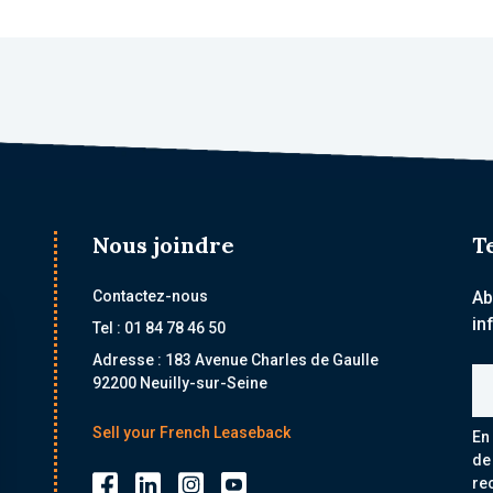
Nous joindre
T
Contactez-nous
Ab
in
Tel : 01 84 78 46 50
Adresse : 183 Avenue Charles de Gaulle
Ad
92200 Neuilly-sur-Seine
Sell your French Leaseback
En
de
re