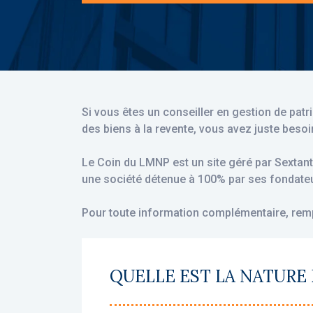
Si vous êtes un conseiller en gestion de pa
des biens à la revente, vous avez juste besoi
Le Coin du LMNP est un site géré par Sextant
une société détenue à 100% par ses fondateur
Pour toute information complémentaire, remp
QUELLE EST LA NATURE