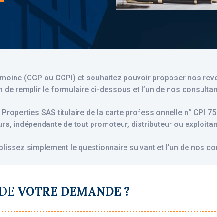
trimoine (CGP ou CGPI) et souhaitez pouvoir proposer nos re
n de remplir le formulaire ci-dessous et l’un de nos consulta
 Properties SAS titulaire de la carte professionnelle n° CPI 
s, indépendante de tout promoteur, distributeur ou exploitan
lissez simplement le questionnaire suivant et l'un de nos co
 DE
VOTRE DEMANDE ?