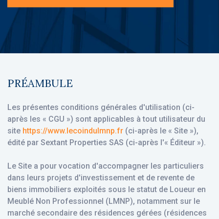
PRÉAMBULE
Les présentes conditions générales d'utilisation (ci-
après les « CGU ») sont applicables à tout utilisateur du
site
https://www.lecoindulmnp.fr
(ci-après le « Site »),
édité par Sextant Properties SAS (ci-après l'« Éditeur »).
Le Site a pour vocation d'accompagner les particuliers
dans leurs projets d'investissement et de revente de
biens immobiliers exploités sous le statut de Loueur en
Meublé Non Professionnel (LMNP), notamment sur le
marché secondaire des résidences gérées (résidences