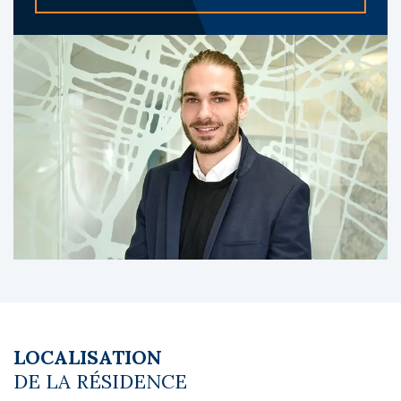
de détente et service ménage. La copropriété
comprend 389 lots.
A propos du gestionnaire occupant :
Les Estudines, marque du groupe Réside
Études, est un acteur reconnu des résidences
étudiantes en France, gérant plusieurs
milliers de logements avec une expertise
solide et une gestion sécurisée.
Le coin du LMNP - Basile Monot agent basé à
NEUILLY SUR SEINE - 01 84 78 46 50 - Plus
d'informations sur
[email protected]
réf.
27691 Bien soumis au statut juridique de la
Copropriété. Pas de procédure en cours.
Honoraires à la charge du vendeur
LOCALISATION
DE LA RÉSIDENCE