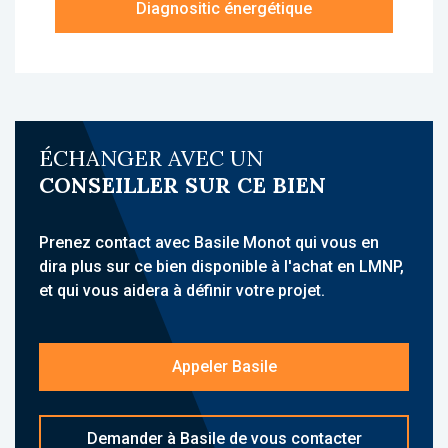
Diagnositic énergétique
À propos de la résidence :
La résidence Les Estudines Grenoble
Europole est une résidence Étudiante,
idéalement située à Grenoble, à proximité de
Grenoble École de Management, de la gare,
ÉCHANGER AVEC UN
des commerces et du centre-ville. Elle
CONSEILLER SUR CE BIEN
accueille une clientèle étudiante et propose
des hébergements meublés avec services
para-hôteliers.
Prenez contact avec Basile Monot qui vous en
Sa localisation à environ 2 minutes à pied de
dira plus sur ce bien disponible à l'achat en LMNP,
la gare, proche des transports en commun et
et qui vous aidera à définir votre projet.
avec un accès rapide au pôle universitaire,
constitue un atout majeur.
Appeler Basile
L'établissement propose des prestations
complètes : accueil, Internet WiFi, contrôle
d'accès, local à vélos, laverie, parking, salle
Demander à Basile de vous contacter