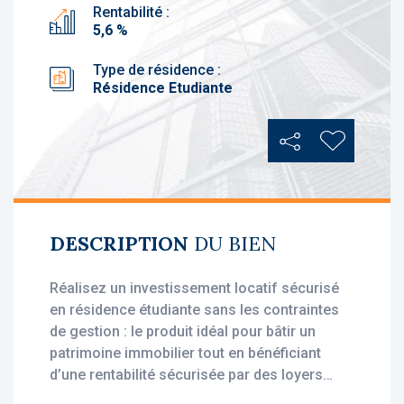
Rentabilité :
5,6 %
Type de résidence :
Résidence Etudiante
Partager
Ajouter au
DESCRIPTION
DU BIEN
Réalisez un investissement locatif sécurisé
en résidence étudiante sans les contraintes
de gestion : le produit idéal pour bâtir un
patrimoine immobilier tout en bénéficiant
d’une rentabilité sécurisée par des loyers
stables, dès l'acquisition.