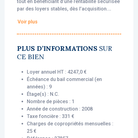
tout en bénéficiant d’une rentabilité sécurisée
par des loyers stables, dès l’acquisition.
Voir plus
• Loyer annuel HT : 4 247 €
• Rentabilité : 6,63 %
• Gestionnaire : Adagio
PLUS D’INFORMATIONS
SUR
Vous bénéficiez du statut fiscal LMNP
CE BIEN
amortissable, permettant une exonération
d’impôt sur vos revenus locatifs. Le bien est
Loyer annuel HT : 4247,0 €
exploité par un gestionnaire professionnel
Échéance du bail commercial (en
(Adagio), engagé par un bail commercial,
années) : 9
vous assurant le versement des loyers dès
Étage(s) : N.C.
l’acquisition, que le logement soit loué ou
Nombre de pièces : 1
non.
Année de construction : 2008
Taxe foncière : 331 €
Description du bien :
Charges de copropriétés mensuelles :
Ce Studio situé au 4ème étage se compose
25 €
d’une entrée avec coin cuisine et placard,