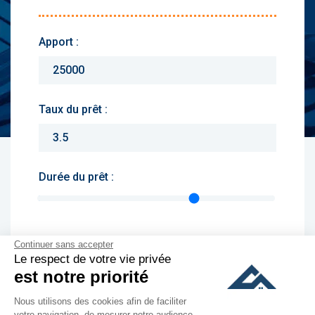
Apport :
Taux du prêt :
Durée du prêt :
Continuer sans accepter
Monthly charges :
Le respect de votre vie privée
est notre priorité
Yearly rent :
Nous utilisons des cookies afin de faciliter
votre navigation, de mesurer notre audience