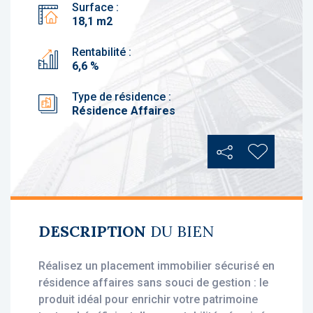
Surface :
18,1 m2
Rentabilité :
6,6 %
Type de résidence :
Résidence Affaires
Partager
Ajouter au
DESCRIPTION
DU BIEN
Réalisez un placement immobilier sécurisé en
résidence affaires sans souci de gestion : le
produit idéal pour enrichir votre patrimoine