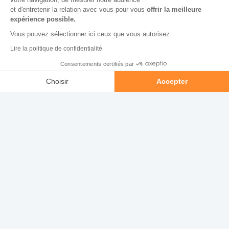
culer
et d'entretenir la relation avec vous pour vous
offrir la meilleure
expérience possible.
Vous pouvez sélectionner ici ceux que vous autorisez.
Lire la politique de confidentialité
Consentements certifiés par
Appeler
Contacter
Choisir
Accepter
Bénéfice mensuel
Axeptio consent
Plateforme de Gestion du Consentement : Personnalisez vos O
Emprunt & intérêts
Notre plateforme vous permet d'adapter et de gérer vos paramètr
Loyers
*À titre indicatif en fonction du barème notaires