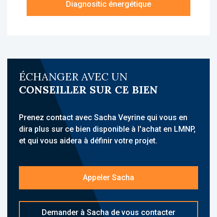
Diagnositic énergétique
chambre, une salle de bains avec wc, une
terrasse ainsi qu'un parking extérieur.
À propos de la résidence :
La résidence Zenitude Roissy Village est une
résidence d'Affaires, idéalement située à
ÉCHANGER AVEC UN
Roissy-en-France, à proximité de l’aéroport
CONSEILLER SUR CE BIEN
Paris-Charles de Gaulle, d’Aéroville et des
principaux pôles économiques du secteur.
Elle accueille une clientèle d’affaires et
Prenez contact avec Sacha Veyrine qui vous en
propose des hébergements meublés avec
dira plus sur ce bien disponible à l'achat en LMNP,
services para-hôteliers.
et qui vous aidera à définir votre projet.
Sa situation à quelques minutes de l’aéroport
Paris-Charles de Gaulle, proche des grands
Appeler Sacha
axes routiers et des transports en commun,
constitue un atout majeur.
Demander à Sacha de vous contacter