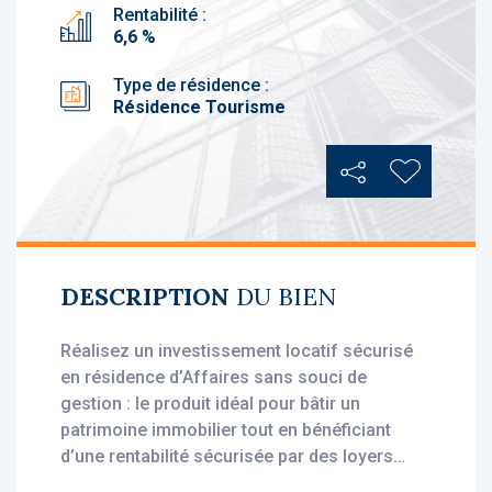
Rentabilité :
6,6 %
Type de résidence :
Résidence Tourisme
Partager
Ajouter au
DESCRIPTION
DU BIEN
Réalisez un investissement locatif sécurisé
en résidence d’Affaires sans souci de
gestion : le produit idéal pour bâtir un
patrimoine immobilier tout en bénéficiant
d’une rentabilité sécurisée par des loyers
stables, dès l'acquisition.