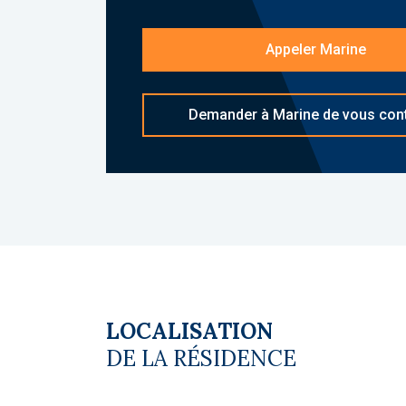
d'informations sur
[email protected]
réf
Copropriété. Pas de procédure en cour
Appeler Marine
Honoraires à la charge du vendeur
Demander à Marine de vous con
LOCALISATION
DE LA RÉSIDENCE