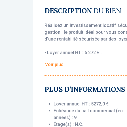
DESCRIPTION
DU BIEN
Réalisez un investissement locatif séc
gestion : le produit idéal pour vous con
d’une rentabilité sécurisée par des loyer
• Loyer annuel HT : 5 272 €
• Rentabilité : 6.59 %
Voir plus
• Gestionnaire : Vacances Bleues
Vous bénéficiez du statut fiscal LMNP 
sur vos revenus locatifs. Le bien est e
PLUS D’INFORMATIONS
(Vacances Bleues), engagé par un bail
loyers dès l’acquisition, que le logemen
Loyer annuel HT : 5272,0 €
Échéance du bail commercial (en
Description du bien :
années) : 9
Cet appartement T2 situé au 1er étage 
Étage(s) : N.C.