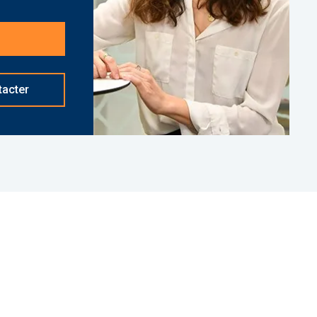
. 27426 Bien soumis au statut juridique de la
s.
tacter