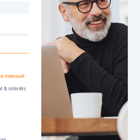
ce mensuel
t & intérêts
ires