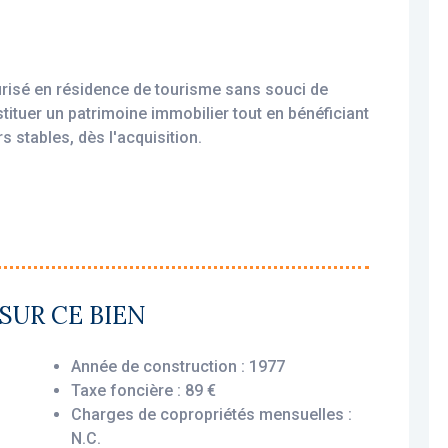
urisé en résidence de tourisme sans souci de
stituer un patrimoine immobilier tout en bénéficiant
s stables, dès l'acquisition.
amortissable, permettant une exonération d’impôt
xploité par un gestionnaire professionnel
SUR CE BIEN
 commercial, vous assurant le versement des
t soit loué ou non.
Année de construction : 1977
Taxe foncière : 89 €
Charges de copropriétés mensuelles :
offre un agencement optimisé et pratique
N.C.