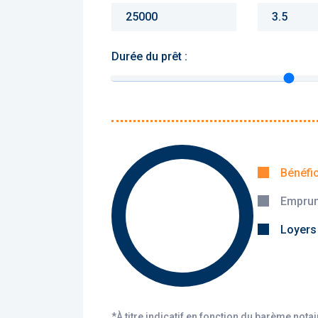
Durée du prêt :
Monthly charges :
Yearly rent :
Bénéfi
Emprun
Calculer
Loyers
*À titre indicatif en fonction du barème nota