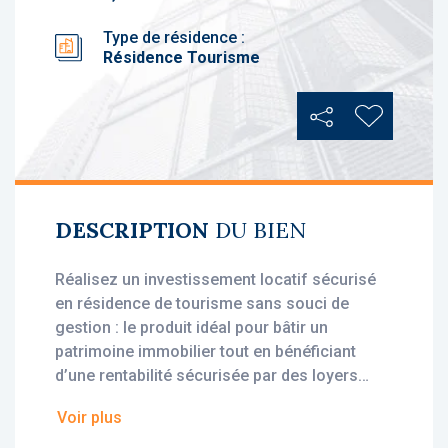
Type de résidence :
Résidence Tourisme
Partager
Ajouter au
DESCRIPTION
DU BIEN
Réalisez un investissement locatif sécurisé
en résidence de tourisme sans souci de
gestion : le produit idéal pour bâtir un
patrimoine immobilier tout en bénéficiant
d’une rentabilité sécurisée par des loyers
stables, dès l'acquisition.
Voir plus
• Loyer annuel HT : 3 837 €