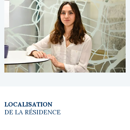
copropriété comprend 69 logements.
A propos du gestionnaire occupant :
Sowell exploite plus de 40 hôtels et
résidences en France, reconnus pour leurs
emplacements touristiques de qualité, leurs
formules tout compris et leur expertise dans
l’hébergement de loisirs.
Les diagnostics sont en cours de réalisation.
Le coin du LMNP - Marine Faure agent basé à
NEUILLY SUR SEINE - 01 84 78 46 50 - Plus
d'informations sur
[email protected]
réf.
27680 Bien soumis au statut juridique de la
LOCALISATION
Copropriété. Charges annuelles de
DE LA RÉSIDENCE
copropriété (Montant moyen annuel quote-
part du budget prévisionnel vendeur) : 285 €.
Pas de procédure en cours. Honoraires à la