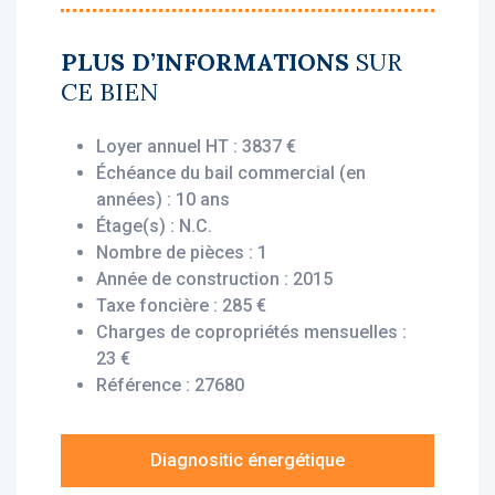
• Rentabilité : 6.29 %
• Gestionnaire : Sowell
PLUS D’INFORMATIONS
SUR
CE BIEN
Vous bénéficiez du statut fiscal LMNP
amortissable, permettant une exonération
Loyer annuel HT : 3837 €
d’impôt sur vos revenus locatifs. Le bien est
Échéance du bail commercial (en
exploité par un gestionnaire professionnel
années) : 10 ans
(Sowell), engagé par un bail commercial,
Étage(s) : N.C.
vous assurant le versement des loyers dès
Nombre de pièces : 1
l’acquisition, que le logement soit loué ou
Année de construction : 2015
non.
Taxe foncière : 285 €
Charges de copropriétés mensuelles :
Description du bien :
23 €
Cet appartement T1 situé au 1er étage offre
Référence : 27680
un agencement pratique et optimisé : une
entrée, une chambre avec placard et coin
cuisine, ainsi qu’une salle de bains avec wc.
Diagnositic énergétique