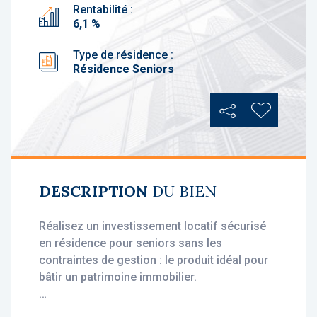
Rentabilité :
6,1 %
Type de résidence :
Résidence Seniors
Partager
Ajouter au
DESCRIPTION
DU BIEN
Réalisez un investissement locatif sécurisé
en résidence pour seniors sans les
contraintes de gestion : le produit idéal pour
bâtir un patrimoine immobilier.
• Loyer annuel HT : 6 756 €