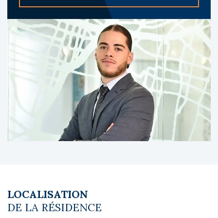
taille humaine (41 logements tous en rez-de-
jardin avec terrasse ou patio) lui confère une
forte attractivité.
L’établissement propose un ensemble de
services : accueil, blanchisserie, Wi-Fi,
espaces communs conviviaux. La
copropriété comprend 41 appartements.
À propos du gestionnaire occupant :
Patrimoine Immobilier est un gestionnaire
professionnel reconnu sur le segment des
résidences services seniors, assurant
l’exploitation de logements meublés avec
sérieux et stabilité.
Les diagnostics sont en cours de réalisation.
LOCALISATION
Le coin du LMNP - Clément Courant agent
DE LA RÉSIDENCE
basé à NEUILLY SUR SEINE - 01 84 78 46 50 -