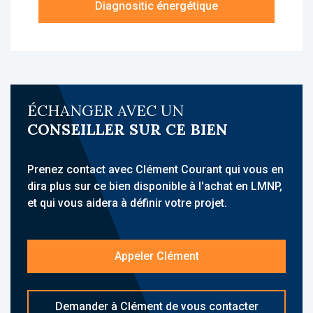
Diagnositic énergétique
contactez-nous pour recevoir le dossier
technique.
Description du bien :
Cet appartement T1 situé au rez-de-chaussée
offre une configuration fonctionnelle et
ÉCHANGER AVEC UN
agréable : une entrée, une pièce principale
CONSEILLER SUR CE BIEN
avec kitchenette, une salle d’eau avec wc, un
placard, une terrasse en jouissance privative.
Prenez contact avec Clément Courant qui vous en
À propos de la résidence :
dira plus sur ce bien disponible à l'achat en LMNP,
La résidence IRIS est une résidence seniors,
et qui vous aidera à définir votre projet.
idéalement située à Naveil (41100), à
proximité de Vendôme, dans un
environnement calme et verdoyant. Elle
Appeler Clément
accueille une clientèle senior autonome et
propose des hébergements meublés avec
services para-hôteliers. Son implantation à
Demander à Clément de vous contacter