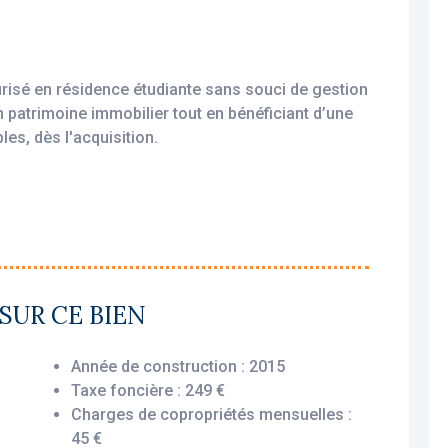
urisé en résidence étudiante sans souci de gestion
un patrimoine immobilier tout en bénéficiant d’une
les, dès l'acquisition.
amortissable, permettant une exonération d’impôt
ploité par un gestionnaire professionnel (Nexity
SUR CE BIEN
, vous assurant le versement des loyers dès
 ou non.
Année de construction : 2015
Taxe foncière : 249 €
Charges de copropriétés mensuelles :
 disposition optimisée et agréable : une entrée,
45 €