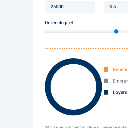
Durée du prêt :
Monthly charges :
Yearly rent :
Bénéfi
Emprun
Calculer
Loyers
*À titre indicatif en fonction du barème nota