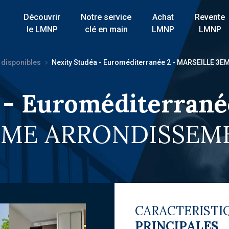
Découvrir
Notre service
Achat
Revente
le LMNP
clé en main
LMNP
LMNP
 disponibles
Nexity Studéa - Euroméditerranée 2 - MARSEILLE 
 - Euroméditerrané
EME ARRONDISSEME
CARACTERISTI
PRINCIPALES