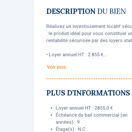
DESCRIPTION
DU BIEN
Réalisez un investissement locatif séc
: le produit idéal pour vous constituer 
rentabilité sécurisée par des loyers stab
• Loyer annuel HT : 2 855 €
• Rentabilité : 5.95 %
Voir plus
• Gestionnaire : Nexity Studéa
Vous bénéficiez du statut fiscal LMNP 
sur vos revenus locatifs. Le bien est ex
PLUS D’INFORMATIONS
Studéa), engagé par un bail commercial
l’acquisition, que le logement soit loué
Loyer annuel HT : 2855,0 €
Échéance du bail commercial (en
Description du bien :
années) : 9
Ce studio situé au 5ème étage offre une
Étage(s) : N.C.