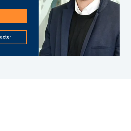
. 27663 Bien soumis au statut juridique de la
ropriété (Montant moyen annuel quote-part du
Pas de procédure en cours. Honoraires à la charge
acter