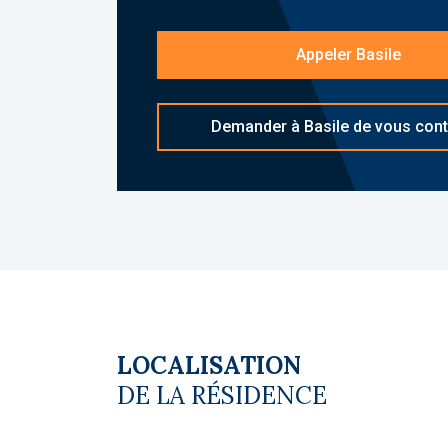
d'informations sur
[email protected]
réf
Copropriété. Charges annuelles de cop
Appeler Basile
budget prévisionnel vendeur) : 250 €. 
du vendeur
Demander à Basile de vous cont
LOCALISATION
DE LA RÉSIDENCE