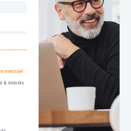
ce mensuel
t & intérêts
ires