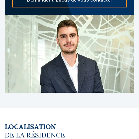
parking visiteurs. La copropriété compte 137
appartements.
À propos du gestionnaire occupant :
DomusVi : leader du secteur des résidences
services seniors en France, avec un large
réseau d’établissements, reconnu pour son
expertise en hébergement sécurisé, ses
services complets et une gestion de qualité
adaptée aux investisseurs.
Le coin du LMNP - Lucas Megret agent basé
à NEUILLY SUR SEINE - 01 84 78 46 50 - Plus
d'informations sur
[email protected]
réf.
25123 Bien soumis au statut juridique de la
Copropriété. Pas de procédure en cours. Prix
TTC et Honoraires à charge vendeur TTC
LOCALISATION
DE LA RÉSIDENCE