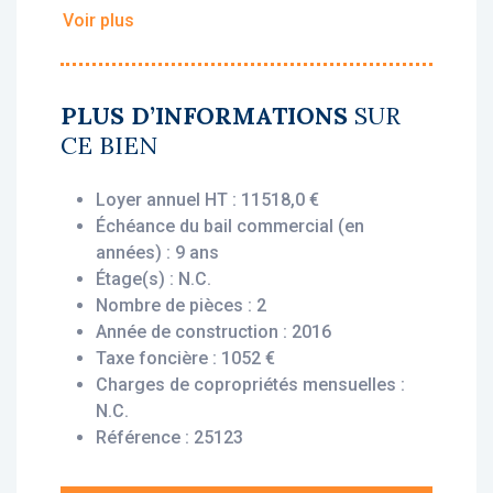
stables, dès l'acquisition.
Voir plus
• Loyer annuel HT : 11 518 €
• Rentabilité : 5,46 %
• Gestionnaire : DomusVi
PLUS D’INFORMATIONS
SUR
CE BIEN
Vous bénéficiez du statut fiscal LMNP
amortissable, permettant une exonération
Loyer annuel HT : 11518,0 €
d’impôt sur vos revenus locatifs. Le bien est
Échéance du bail commercial (en
exploité par un gestionnaire professionnel
années) : 9 ans
(DomusVi), engagé par un bail commercial,
Étage(s) : N.C.
vous assurant le versement des loyers dès
Nombre de pièces : 2
l’acquisition, que le logement soit loué ou
Année de construction : 2016
non.
Taxe foncière : 1052 €
Charges de copropriétés mensuelles :
Description du bien :
N.C.
Cet appartement T2 situé au 3eme étage
Référence : 25123
offre une disposition pratique et optimisée :
une salle de séjour avec coin cuisine, une