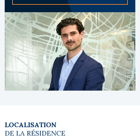
contrôle d’accès, salle de bain privative et
logements meublés. La copropriété comporte
176 appartements.
A propos du gestionnaire occupant :
Les Estudines, marque du groupe Réside
Études, est un spécialiste reconnu des
résidences étudiantes, avec un réseau
national implanté dans les grandes villes
universitaires.
Les diagnostics sont en cours de réalisation.
Le coin du LMNP - Gregoire Touche agent
basé à NEUILLY SUR SEINE - 01 84 78 46 50 -
Plus d'informations sur
[email protected]
réf.
27690 Bien soumis au statut juridique de la
Copropriété. Charges annuelles de
LOCALISATION
copropriété (Montant moyen annuel quote-
DE LA RÉSIDENCE
part du budget prévisionnel vendeur) : 55 €.