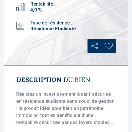
Rentabilité :
4,9 %
Type de résidence :
Résidence Etudiante
Partager
Ajouter au
DESCRIPTION
DU BIEN
Réalisez un investissement locatif sécurisé
en résidence étudiante sans souci de gestion
: le produit idéal pour bâtir un patrimoine
immobilier tout en bénéficiant d’une
rentabilité sécurisée par des loyers stables,
dès l'acquisition.