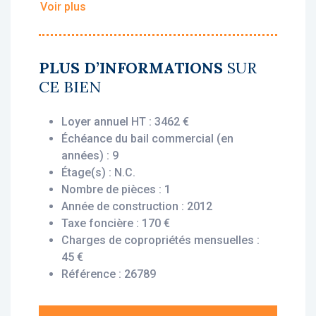
Voir plus
• Loyer annuel HT : 3 462 €
• Rentabilité : 4,56 %
• Gestionnaire : Les Estudines
PLUS D’INFORMATIONS
SUR
CE BIEN
Vous bénéficiez du statut fiscal LMNP
amortissable, permettant une exonération
Loyer annuel HT : 3462 €
d’impôt sur vos revenus locatifs. Le bien est
Échéance du bail commercial (en
exploité par un gestionnaire professionnel
années) : 9
(Les Estudines), engagé par un bail
Étage(s) : N.C.
commercial, vous assurant le versement des
Nombre de pièces : 1
loyers dès l’acquisition, que le logement soit
Année de construction : 2012
loué ou non.
Taxe foncière : 170 €
Charges de copropriétés mensuelles :
Description du bien :
45 €
Ce studio situé au 4ème étage offre un
Référence : 26789
agencement optimisé et pratique : une entrée,
une chambre avec kitchenette, une salle d’eau
avec wc.