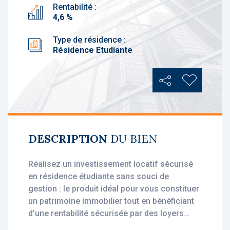
Rentabilité :
4,6 %
Type de résidence :
Résidence Etudiante
Partager
Ajouter au
DESCRIPTION
DU BIEN
Réalisez un investissement locatif sécurisé
en résidence étudiante sans souci de
gestion : le produit idéal pour vous constituer
un patrimoine immobilier tout en bénéficiant
d’une rentabilité sécurisée par des loyers
stables, dès l'acquisition.