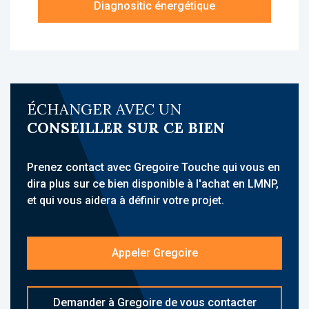
Diagnositic énergétique
À propos de la résidence :
La résidence Les Estudines Drouet d’Erlon est
une résidence étudiante, idéalement située à
Reims, sur les Promenades, à proximité
immédiate du centre-ville, de la gare SNCF, du
ÉCHANGER AVEC UN
tramway et de nombreux commerces et
CONSEILLER SUR CE BIEN
services. Elle accueille une clientèle étudiante
et propose des hébergements meublés avec
services para-hôteliers.
Prenez contact avec Gregoire Touche qui vous en
dira plus sur ce bien disponible à l'achat en LMNP,
Son emplacement, à quelques mètres de la
et qui vous aidera à définir votre projet.
gare, proche des arrêts de bus, du tramway et
des établissements d’enseignement
supérieur, constitue un atout majeur.
Appeler Gregoire
L'établissement propose un ensemble de
services : accueil, internet Wi-Fi, local à vélos,
Demander à Gregoire de vous contacter