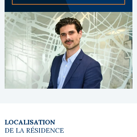
blanchisserie, contrôle d’accès, parking, salle
de petit-déjeuner et service ménage. La
résidence est composée d’environ 160
logements en copropriété.
À propos du gestionnaire occupant :
Les Estudines est une marque du groupe
Réside Études, qui gère plus de 250
résidences en France. Il est reconnu pour son
expertise, la qualité de sa gestion et son
positionnement de leader sur le marché des
résidences avec services.
Le coin du LMNP - Gregoire Touche agent
basé à NEUILLY SUR SEINE - 01 84 78 46 50 -
Plus d'informations sur
[email protected]
réf.
26789 Bien soumis au statut juridique de la
Copropriété. Charges annuelles de
LOCALISATION
copropriété (Montant moyen annuel quote-
DE LA RÉSIDENCE
part du budget prévisionnel vendeur) : 548 €.