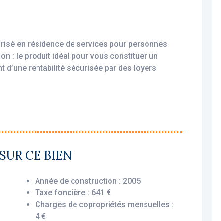
urisé en résidence de services pour personnes
 : le produit idéal pour vous constituer un
t d’une rentabilité sécurisée par des loyers
amortissable, permettant une exonération d’impôt
SUR CE BIEN
xploité par un gestionnaire professionnel
ial, vous assurant le versement des loyers dès
Année de construction : 2005
pée ou non.
Taxe foncière : 641 €
Charges de copropriétés mensuelles :
4 €