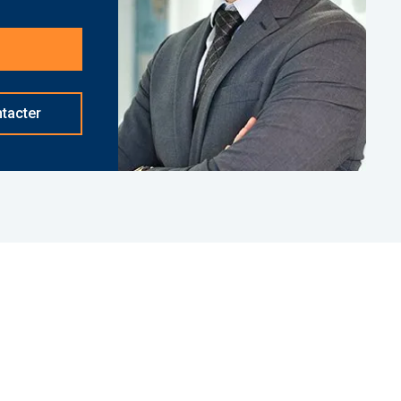
sation.
nt basé à NEUILLY SUR SEINE - 01 84 78 46 50 -
d]
réf. 27794 Bien soumis au statut juridique de la
ropriété (Montant moyen annuel quote-part du
tacter
s de procédure en cours. Honoraires à la charge