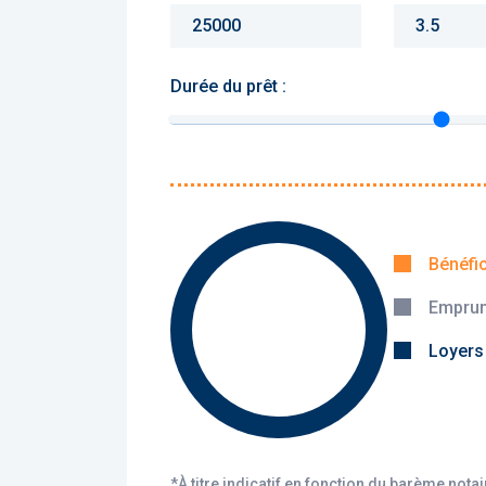
Durée du prêt :
Monthly charges :
Yearly rent :
Bénéfi
Emprun
Calculer
Loyers
*À titre indicatif en fonction du barème nota