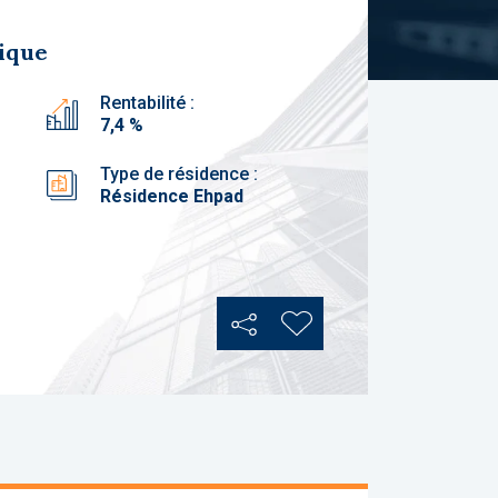
ique
Rentabilité :
7,4 %
Type de résidence :
Résidence Ehpad
Partager
Ajouter aux favoris