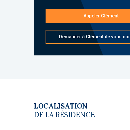
Les diagnostics sont en cours de réali
Appeler Clément
Le coin du LMNP - Clément Courant age
Plus d'informations sur
[email protecte
Copropriété. Charges annuelles de cop
Demander à Clément de vous con
budget prévisionnel vendeur) : 48 €. Pa
du vendeur
LOCALISATION
DE LA RÉSIDENCE