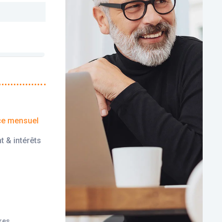
ce mensuel
t & intérêts
ires