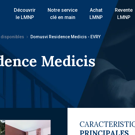
Découvrir
Notre service
Achat
Revente
le LMNP
clé en main
LMNP
LMNP
 disponibles
Domusvi Residence Medicis - EVRY
dence Medicis
CARACTERISTI
PRINCIPALES