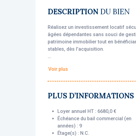
DESCRIPTION
DU BIEN
Réalisez un investissement locatif séc
âgées dépendantes sans souci de gestion
patrimoine immobilier tout en bénéfician
stables, dès l'acquisition.
• Loyer annuel HT : 6 680 €
Voir plus
• Rentabilité : 7.42%
• Gestionnaire : DomusVi
Vous bénéficiez du statut fiscal LMNP 
PLUS D’INFORMATIONS
sur vos revenus locatifs. Le bien est e
(DomusVi), engagé par un bail commerc
Loyer annuel HT : 6680,0 €
l’acquisition, que la chambre soit occu
Échéance du bail commercial (en
années) : 9
Description du bien :
Étage(s) : N.C.