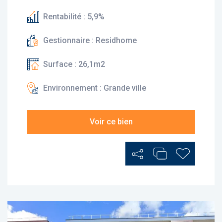
Rentabilité : 5,9%
Gestionnaire : Residhome
Surface : 26,1m2
Environnement : Grande ville
Voir ce bien
Partager
Ajouter au Comp
Ajouter au