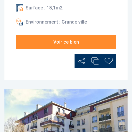
Surface : 18,1m2
Environnement : Grande ville
Voir ce bien
Partager
Ajouter au Comp
Ajouter au