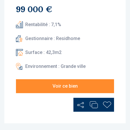
99 000 €
Rentabilité : 7,1%
Gestionnaire : Residhome
Surface : 42,3m2
Environnement : Grande ville
Voir ce bien
Partager
Ajouter au Comp
Ajouter au