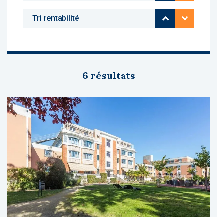
Rentabilité cr
Rentabili
6 résultats