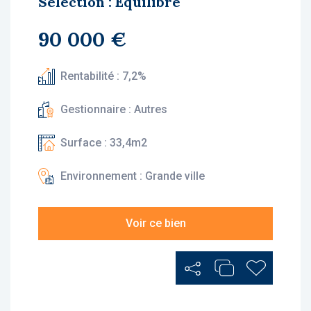
Sélection : Équilibre
90 000 €
Rentabilité : 7,2%
Gestionnaire : Autres
Surface : 33,4m2
Environnement : Grande ville
Voir ce bien
Partager
Ajouter au Comp
Ajouter au