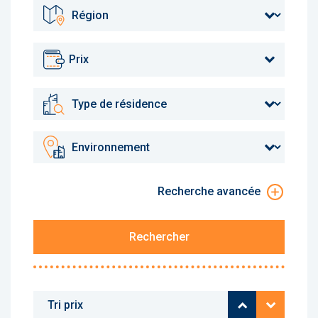
Prix
Recherche avancée
Rechercher
Prix croissant
Prix décr