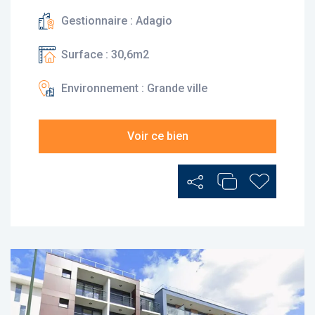
Gestionnaire : Adagio
Surface : 30,6m2
Environnement : Grande ville
Voir ce bien
Partager
Ajouter au Comp
Ajouter au