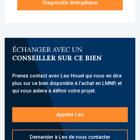
Diagnositic énergétique
une chambre avec placard, un wc, une salle
d’eau.
À propos de la résidence :
La résidence Belambra Clubs Les Tuquets est
une résidence de tourisme, idéalement située
ÉCHANGER AVEC UN
à Seignosse, à proximité immédiate de
CONSEILLER SUR CE BIEN
l’océan, dans un parc naturel entre dunes et
pinède. Elle accueille une clientèle de
tourisme familial et propose des
Prenez contact avec Leo Houel qui vous en dira
hébergements meublés avec services para-
plus sur ce bien disponible à l'achat en LMNP, et
hôteliers. Son emplacement piétonnier, sur
qui vous aidera à définir votre projet.
environ 4 hectares, à deux pas de la plage,
renforce son attractivité.
Appeler Leo
L’établissement propose une offre de
services globale : espace aquatique chauffé
de 600 m² avec pataugeoire, solarium, sauna,
Demander à Leo de vous contacter