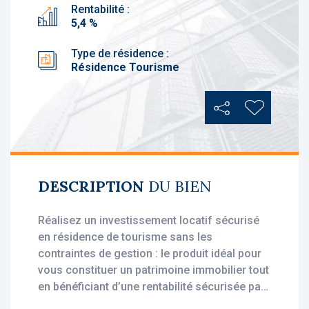
Rentabilité :
5,4 %
Type de résidence :
Résidence Tourisme
Partager
Ajouter au
DESCRIPTION
DU BIEN
Réalisez un investissement locatif sécurisé
en résidence de tourisme sans les
contraintes de gestion : le produit idéal pour
vous constituer un patrimoine immobilier tout
en bénéficiant d’une rentabilité sécurisée par
des loyers stables, dès l’acquisition.