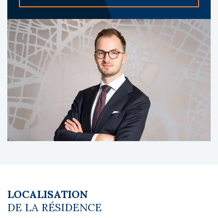
hammam, salle de fitness, restaurant et bar-
piscine, animations, clubs enfants, location
de vélos, Wi-Fi, climatisation, parking
privatisé. Il comprend environ 291 logements.
A propos du gestionnaire occupant :
Belambra Clubs, acteur majeur des clubs de
vacances en France, exploite environ 58
clubs, avec plus de 40 000 lits et des milliers
de logements. Reconnue pour la qualité de
ses services, ses équipements aquatiques et
son offre d’animation familiale, la marque se
distingue par une forte tradition et un
positionnement solide dans le secteur du
tourisme.
Les diagnostics sont en cours de réalisation.
LOCALISATION
Le coin du LMNP - Leo Houel agent basé à
DE LA RÉSIDENCE
NEUILLY SUR SEINE - 01 84 78 46 50 - Plus