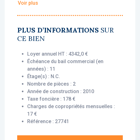
Voir plus
• Loyer annuel HT : 4 342 €
• Rentabilité : 5.5%
• Gestionnaire : Belambra Clubs
PLUS D’INFORMATIONS
SUR
CE BIEN
Vous bénéficiez du statut fiscal LMNP
amortissable, permettant une exonération
Loyer annuel HT : 4342,0 €
d’impôt sur vos revenus locatifs. Le bien est
Échéance du bail commercial (en
exploité par un gestionnaire professionnel
années) : 11
(Belambra Clubs), engagé par un bail
Étage(s) : N.C.
commercial, vous assurant le versement des
Nombre de pièces : 2
loyers dès l’acquisition, que le logement soit
Année de construction : 2010
loué ou non.
Taxe foncière : 178 €
Charges de copropriétés mensuelles :
Description du bien :
17 €
Cet appartement T2 situé au rez-de-chaussée
Référence : 27741
offre une disposition fonctionnelle et
agréable : une entrée, un séjour avec
kitchenette et placard donnant sur un balcon,