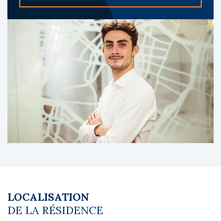
petit-déjeuner et confort moderne. Elle est
composée d’environ 100 logements en
copropriété.
À propos du gestionnaire occupant :
Appart’City est le n°1 de l’appart-hôtel en
France, exploitant plus de 90 résidences dans
l’Hexagone, avec une offre étoffée de
gammes 2 à 4 étoiles et une présence
affirmée sur le marché de l’hébergement
affaires et long séjour.
Les diagnostics sont en cours de réalisation.
Le coin du LMNP - Grégoire Déporte agent
basé à NEUILLY SUR SEINE - 01 84 78 46 50 -
Plus d'informations sur
[email protected]
réf.
27990 Bien soumis au statut juridique de la
LOCALISATION
Copropriété. Charges annuelles de
DE LA RÉSIDENCE
copropriété (Montant moyen annuel quote-