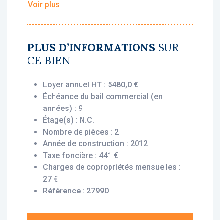
Voir plus
• Loyer annuel HT : 5 480 €
• Rentabilité : 6.02%
• Gestionnaire : Appart’City
PLUS D’INFORMATIONS
SUR
CE BIEN
Vous bénéficiez du statut fiscal LMNP
amortissable, permettant une exonération
Loyer annuel HT : 5480,0 €
d’impôt sur vos revenus locatifs. Le bien est
Échéance du bail commercial (en
exploité par un gestionnaire professionnel
années) : 9
(Appart’City), engagé par un bail commercial,
Étage(s) : N.C.
vous assurant le versement des loyers dès
Nombre de pièces : 2
l’acquisition, que le logement soit loué ou
Année de construction : 2012
non.
Taxe foncière : 441 €
Charges de copropriétés mensuelles :
Description du bien :
27 €
Cet appartement T2 situé au 2ème étage
Référence : 27990
offre une disposition fonctionnelle et
optimisée avec une pièce principale
comprenant une cuisine équipée et deux