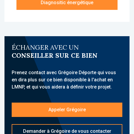
Diagnositic énergétique
placards, une chambre avec placard, une
salle d’eau avec wc.
À propos de la résidence :
La résidence Appart’City Confort Strasbourg
Aéroport est une résidence d’affaires
ÉCHANGER AVEC UN
idéalement située à Entzheim (Bas-Rhin), à
CONSEILLER SUR CE BIEN
seulement quelques minutes de l’aéroport
international de Strasbourg-Entzheim et à
environ 15 minutes du centre-ville de
Prenez contact avec Grégoire Déporte qui vous
Strasbourg. Elle bénéficie d’un emplacement
en dira plus sur ce bien disponible à l'achat en
stratégique proche de commodités, services
LMNP, et qui vous aidera à définir votre projet.
et transports, renforçant son attractivité pour
une clientèle affaires ou de passage.
Appeler Grégoire
La résidence propose un ensemble de
services hôteliers : accueil, Wi-Fi, kitchenette
équipée dans les logements, parking, laverie,
Demander à Grégoire de vous contacter