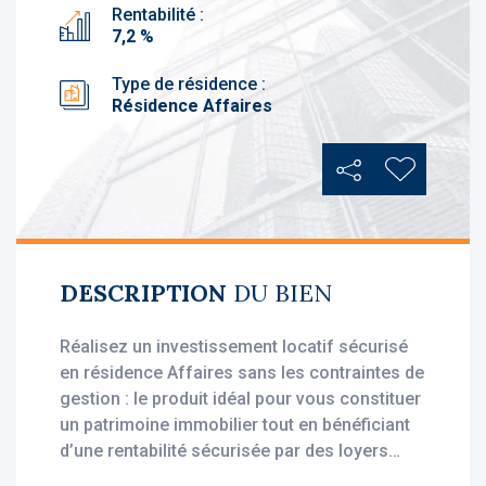
Rentabilité :
7,2 %
Type de résidence :
Résidence Affaires
Partager
Ajouter au
DESCRIPTION
DU BIEN
Réalisez un investissement locatif sécurisé
en résidence Affaires sans les contraintes de
gestion : le produit idéal pour vous constituer
un patrimoine immobilier tout en bénéficiant
d’une rentabilité sécurisée par des loyers
stables, dès l'acquisition.