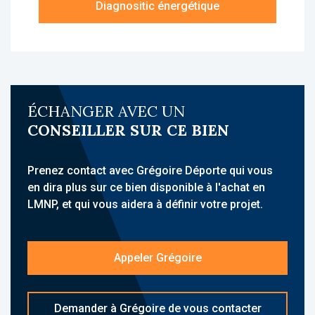
Diagnositic énergétique
À propos de la résidence :
La résidence Appart’City Confort Montpellier
Millénaire est une résidence de tourisme,
idéalement située à Montpellier, dans le
dynamique quartier du Millénaire, à proximité
ÉCHANGER AVEC UN
du Parc des Expositions, de l’A9, des lignes
CONSEILLER SUR CE BIEN
de bus et du centre-ville. Elle accueille une
clientèle d’affaires et de loisirs avec des
hébergements meublés et équipés ainsi que
Prenez contact avec Grégoire Déporte qui vous
des services para-hôteliers. Sa situation à
en dira plus sur ce bien disponible à l'achat en
quelques minutes en voiture de l’aéroport
LMNP, et qui vous aidera à définir votre projet.
Montpellier Méditerranée et des gares
renforce son attractivité.
Appeler Grégoire
L'établissement propose un ensemble de
services complets : réception 24h/24, wifi
gratuit 100% fibre, parking, salle de fitness,
Demander à Grégoire de vous contacter