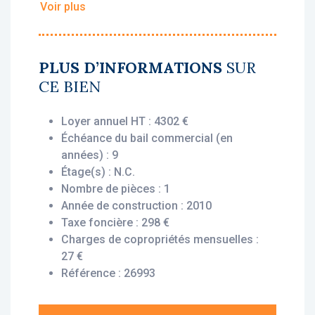
Voir plus
• Loyer annuel HT : 4 302 €
• Rentabilité : 7.17 %
• Gestionnaire : Appart’City
PLUS D’INFORMATIONS
SUR
CE BIEN
Vous bénéficiez du statut fiscal LMNP
amortissable, permettant une exonération
Loyer annuel HT : 4302 €
d’impôt sur vos revenus locatifs. Le bien est
Échéance du bail commercial (en
exploité par un gestionnaire professionnel
années) : 9
(Appart’City), engagé par un bail commercial,
Étage(s) : N.C.
vous assurant le versement des loyers dès
Nombre de pièces : 1
l’acquisition, que le logement soit loué ou
Année de construction : 2010
non.
Taxe foncière : 298 €
Charges de copropriétés mensuelles :
Description du bien :
27 €
Cet appartement T1 situé au 3ème étage
Référence : 26993
offre une disposition fonctionnelle et
optimisée comprenant une entrée, un séjour
et une salle de bains avec wc.