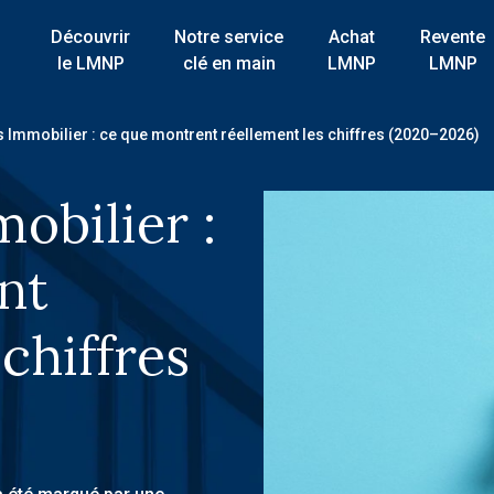
Découvrir
Notre service
Achat
Revente
le LMNP
clé en main
LMNP
LMNP
vs Immobilier : ce que montrent réellement les chiffres (2020–2026)
obilier :
nt
chiffres