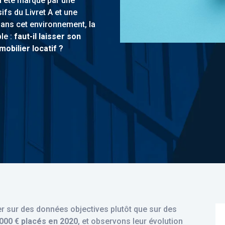
a été marqué par une
ifs du Livret A et une
 Dans cet environnement, la
le :
faut-il laisser son
mobilier locatif ?
ger
er sur des données objectives plutôt que sur des
000 € placés en 2020
, et observons leur évolution