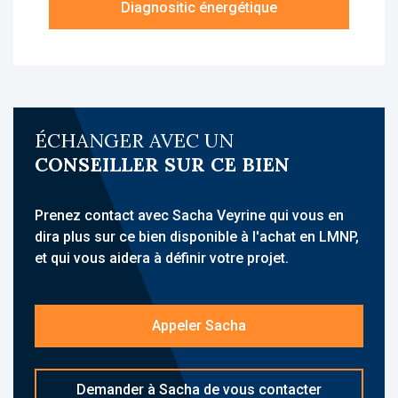
Diagnositic énergétique
chambre, une salle de bains avec wc, une
terrasse ainsi qu'un parking extérieur.
À propos de la résidence :
La résidence Zenitude Roissy Village est une
résidence d'Affaires, idéalement située à
ÉCHANGER AVEC UN
Roissy-en-France, à proximité de l’aéroport
CONSEILLER SUR CE BIEN
Paris-Charles de Gaulle, d’Aéroville et des
principaux pôles économiques du secteur.
Elle accueille une clientèle d’affaires et
Prenez contact avec Sacha Veyrine qui vous en
propose des hébergements meublés avec
dira plus sur ce bien disponible à l'achat en LMNP,
services para-hôteliers.
et qui vous aidera à définir votre projet.
Sa situation à quelques minutes de l’aéroport
Paris-Charles de Gaulle, proche des grands
Appeler Sacha
axes routiers et des transports en commun,
constitue un atout majeur.
Demander à Sacha de vous contacter