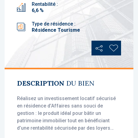
Rentabilité :
6,6 %
Type de résidence :
Résidence Tourisme
Partager
Ajouter au
DESCRIPTION
DU BIEN
Réalisez un investissement locatif sécurisé
en résidence d’Affaires sans souci de
gestion : le produit idéal pour bâtir un
patrimoine immobilier tout en bénéficiant
d’une rentabilité sécurisée par des loyers
stables, dès l'acquisition.