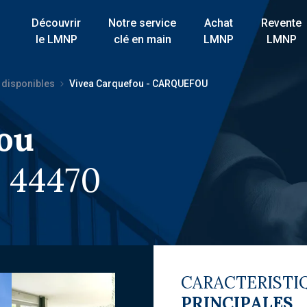
Découvrir
Notre service
Achat
Revente
le LMNP
clé en main
LMNP
LMNP
 disponibles
Vivea Carquefou - CARQUEFOU
ou
 44470
CARACTERISTI
PRINCIPALES