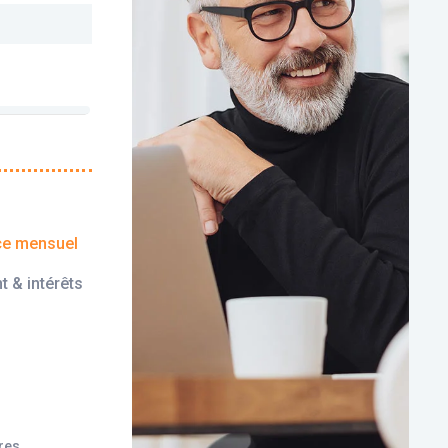
ce mensuel
t & intérêts
ires