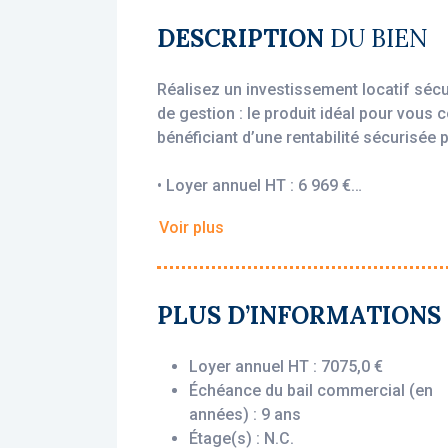
DESCRIPTION
DU BIEN
Réalisez un investissement locatif séc
de gestion : le produit idéal pour vous 
bénéficiant d’une rentabilité sécurisée p
• Loyer annuel HT : 6 969 €
• Rentabilité : 6,34 %
Voir plus
• Gestionnaire : Vivéa
Vous bénéficiez du statut fiscal LMNP 
sur vos revenus locatifs. Le bien est ex
PLUS D’INFORMATIONS
engagé par un bail commercial, vous ass
que le logement soit loué ou non.
Loyer annuel HT : 7075,0 €
Échéance du bail commercial (en
Description du bien :
années) : 9 ans
Cet appartement T3 situé au rez-de-cha
Étage(s) : N.C.