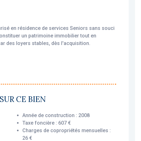
urisé en résidence de services Seniors sans souci
constituer un patrimoine immobilier tout en
ar des loyers stables, dès l'acquisition.
amortissable, permettant une exonération d’impôt
ploité par un gestionnaire professionnel (Vivéa),
SUR CE BIEN
urant le versement des loyers dès l’acquisition,
Année de construction : 2008
Taxe foncière : 607 €
Charges de copropriétés mensuelles :
ussée offre une disposition optimisée et
26 €