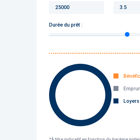
Durée du prêt :
Monthly charges :
Yearly rent :
Bénéfi
Emprun
Calculer
Loyers
*À titre indicatif en fonction du barème nota