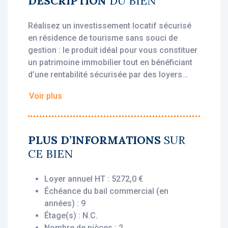
DESCRIPTION
DU BIEN
Réalisez un investissement locatif sécurisé
en résidence de tourisme sans souci de
gestion : le produit idéal pour vous constituer
un patrimoine immobilier tout en bénéficiant
d’une rentabilité sécurisée par des loyers
stables, dès l'acquisition.
Voir plus
• Loyer annuel HT : 5 272 €
• Rentabilité : 6.59 %
• Gestionnaire : Vacances Bleues
PLUS D’INFORMATIONS
SUR
CE BIEN
Vous bénéficiez du statut fiscal LMNP
amortissable, permettant une exonération
Loyer annuel HT : 5272,0 €
d’impôt sur vos revenus locatifs. Le bien est
Échéance du bail commercial (en
exploité par un gestionnaire professionnel
années) : 9
(Vacances Bleues), engagé par un bail
Étage(s) : N.C.
commercial, vous assurant le versement des
Nombre de pièces : 2