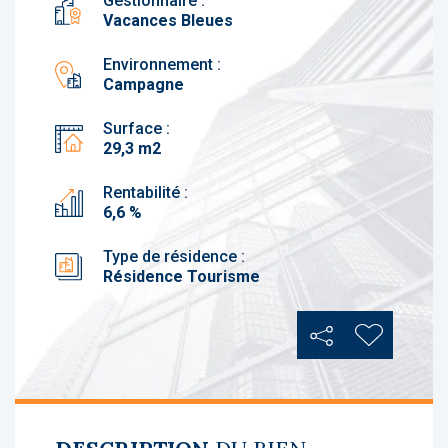
Gestionnaire :
Vacances Bleues
Environnement :
Campagne
Surface :
29,3 m2
Rentabilité :
6,6 %
Type de résidence :
Résidence Tourisme
Partager
Ajouter au