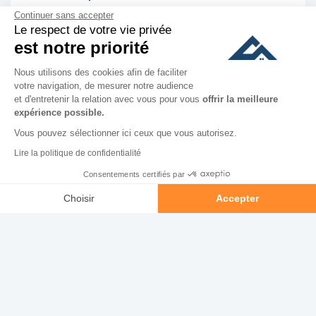
Continuer sans accepter
Le respect de votre vie privée
est notre priorité
Monthly charges :
Nous utilisons des cookies afin de faciliter
votre navigation, de mesurer notre audience
et d'entretenir la relation avec vous pour vous
offrir la meilleure
Yearly rent :
expérience possible.
Vous pouvez sélectionner ici ceux que vous autorisez.
culer
Lire la politique de confidentialité
Consentements certifiés par
Appeler
Contacter
Choisir
Accepter
Axeptio consent
Plateforme de Gestion du Consentement : Personnalisez vos O
Bénéfice mensuel
Notre plateforme vous permet d'adapter et de gérer vos paramètr
Emprunt & intérêts
Loyers