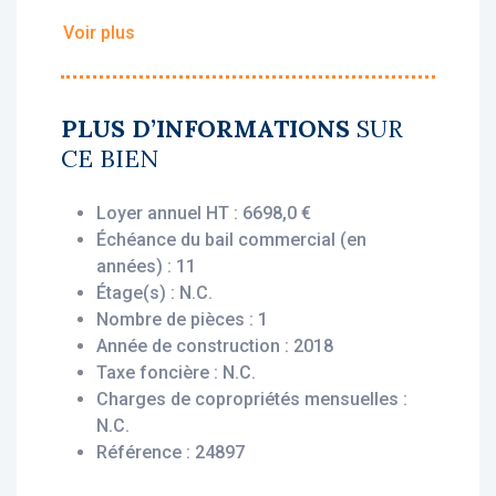
dès l'acquisition.
Voir plus
• Loyer annuel HT : 6 698 €
• Rentabilité : 7,28 %
• Gestionnaire : DomusVi
PLUS D’INFORMATIONS
SUR
CE BIEN
Vous bénéficiez du statut fiscal LMNP
amortissable, permettant une exonération
Loyer annuel HT : 6698,0 €
d’impôt sur vos revenus locatifs. Le bien est
Échéance du bail commercial (en
exploité par un gestionnaire professionnel
années) : 11
DomusVi, engagé par un bail commercial,
Étage(s) : N.C.
vous assurant le versement des loyers dès
Nombre de pièces : 1
l’acquisition, que le logement soit loué ou
Année de construction : 2018
non.
Taxe foncière : N.C.
Charges de copropriétés mensuelles :
Description du bien :
N.C.
Situé au rez-de-chaussée, ce lot offre un
Référence : 24897
agencement fonctionnel et optimisé : une
chambre spacieuse et lumineuse de 16,5m²