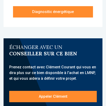
d’eau et wc.
Diagnositic énergétique
À propos de la résidence :
La résidence de la Tour est une résidence
EHPAD, idéalement située à Conflans-Sainte-
Honorine, à proximité du centre-ville, des
commerces, et bien desservie par les
transports (ligne J, autoroutes, bus). Son
ÉCHANGER AVEC UN
emplacement à quelques minutes de Cergy-
CONSEILLER SUR CE BIEN
Pontoise et de Saint-Germain-en-Laye lui
confère une forte attractivité.
Prenez contact avec Clément Courant qui vous en
L’établissement propose une offre de
dira plus sur ce bien disponible à l'achat en LMNP,
services globale : accueil médicalisé,
et qui vous aidera à définir votre projet.
restauration, blanchisserie, sécurité,
animations, jardin aménagé, espaces
collectifs. La résidence comprend 97
Appeler Clément
chambres au sein d’une copropriété.