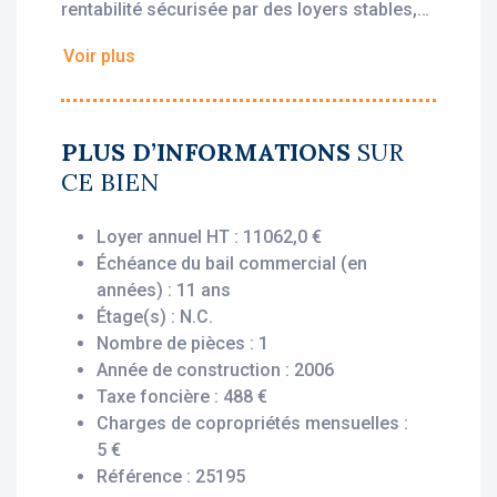
rentabilité sécurisée par des loyers stables,
dès l’acquisition.
Voir plus
• Loyer annuel HT : 11 062 €
• Rentabilité : 7,09 %
• Gestionnaire : Domusvi
PLUS D’INFORMATIONS
SUR
CE BIEN
Vous bénéficiez du statut fiscal LMNP
amortissable, permettant une exonération
Loyer annuel HT : 11062,0 €
d’impôt sur vos revenus locatifs. Le bien est
Échéance du bail commercial (en
exploité par un gestionnaire professionnel
années) : 11 ans
(Domusvi), engagé par un bail commercial,
Étage(s) : N.C.
vous assurant le versement des loyers dès
Nombre de pièces : 1
l’acquisition, que le logement soit loué ou
Année de construction : 2006
non.
Taxe foncière : 488 €
Charges de copropriétés mensuelles :
Description du bien :
5 €
Cette chambre située au 1er étage se
Référence : 25195
compose d'une pièce principale avec salle