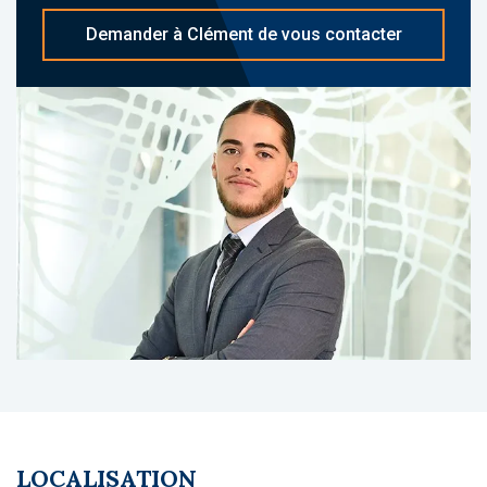
À propos du gestionnaire occupant :
Demander à Clément de vous contacter
Domusvi est un acteur majeur du secteur
médico-social en France, avec plusieurs
centaines d’établissements répartis sur le
territoire. Il est reconnu pour son expérience,
la qualité de ses soins et son engagement
envers les résidents.
Le coin du LMNP - Clément Courant agent
basé à NEUILLY SUR SEINE - 01 84 78 46 50 -
Plus d'informations sur
[email protected]
réf.
25195 Bien soumis au statut juridique de la
Copropriété. Charges annuelles de
copropriété (Montant moyen annuel quote-
part du budget prévisionnel vendeur) : 60 €.
Pas de procédure en cours. Honoraires à la
charge du vendeur
LOCALISATION