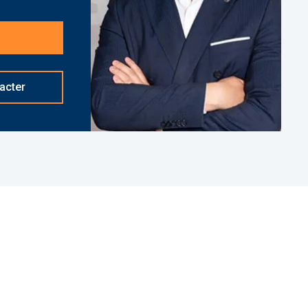
ation.
asé à NEUILLY SUR SEINE - 01 84 78 46 50 - Plus
. 28083 Bien soumis au statut juridique de la
ropriété (Montant moyen annuel quote-part du
acter
Pas de procédure en cours. Honoraires à la charge