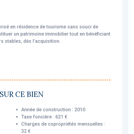
urisé en résidence de tourisme sans souci de
stituer un patrimoine immobilier tout en bénéficiant
s stables, dès l’acquisition.
amortissable, permettant une exonération d’impôt
ploité par un gestionnaire professionnel (Odalys),
SUR CE BIEN
urant le versement des loyers dès l’acquisition,
Année de construction : 2010
Taxe foncière : 621 €
Charges de copropriétés mensuelles :
ussée offre une disposition optimisée et
32 €