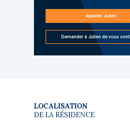
les diagnostics sont en cours de réalis
Appeler Julien
Le coin du LMNP - Julien Kurtz agent b
d'informations sur
[email protected]
réf
Copropriété. Charges annuelles de cop
Demander à Julien de vous cont
budget prévisionnel vendeur) : 388 €. 
du vendeur
LOCALISATION
DE LA RÉSIDENCE