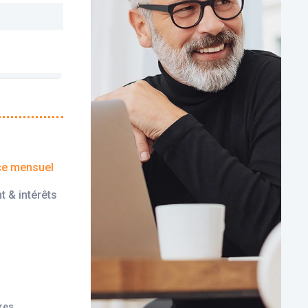
ce mensuel
t & intérêts
ires