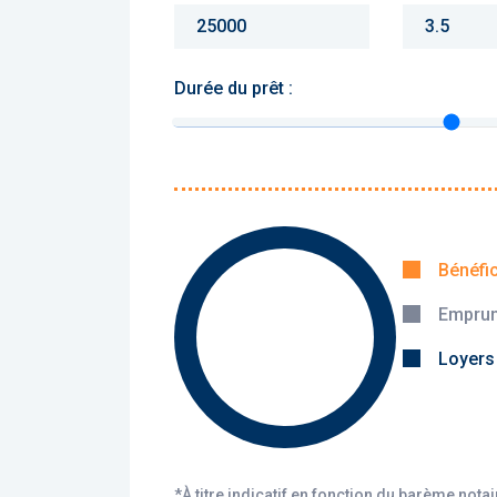
Durée du prêt :
Monthly charges :
Yearly rent :
Bénéfi
Emprun
Calculer
Loyers
*À titre indicatif en fonction du barème nota