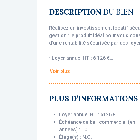
DESCRIPTION
DU BIEN
Réalisez un investissement locatif séc
gestion : le produit idéal pour vous con
d’une rentabilité sécurisée par des loyer
• Loyer annuel HT : 6 126 €
• Rentabilité : 5,62 %
Voir plus
• Gestionnaire : Odalys
Vous bénéficiez du statut fiscal LMNP 
sur vos revenus locatifs. Le bien est ex
PLUS D’INFORMATIONS
engagé par un bail commercial, vous ass
que le logement soit loué ou non.
Loyer annuel HT : 6126 €
Échéance du bail commercial (en
Description du bien :
années) : 10
Cet appartement T2 situé au rez-de-cha
Étage(s) : N.C.