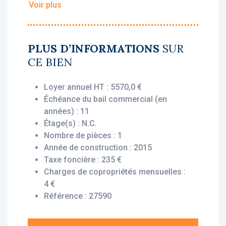
Voir plus
• Loyer annuel HT : 5 570 €
• Rentabilité : 5,02 %
• Gestionnaire : Odalys
PLUS D’INFORMATIONS
SUR
CE BIEN
Vous bénéficiez du statut fiscal LMNP
amortissable, permettant une exonération
Loyer annuel HT : 5570,0 €
d’impôt sur vos revenus locatifs. Le bien est
Échéance du bail commercial (en
exploité par un gestionnaire professionnel
années) : 11
(Odalys), engagé par un bail commercial,
Étage(s) : N.C.
vous assurant le versement des loyers dès
Nombre de pièces : 1
l’acquisition, que le logement soit loué ou
Année de construction : 2015
non.
Taxe foncière : 235 €
Charges de copropriétés mensuelles :
Description du bien :
4 €
Ce Studio situé au 4ème étage offre un
Référence : 27590
agencement fonctionnel et optimisé : une
entrée, un séjour avec coin cuisine, une salle
d'eau avec wc.