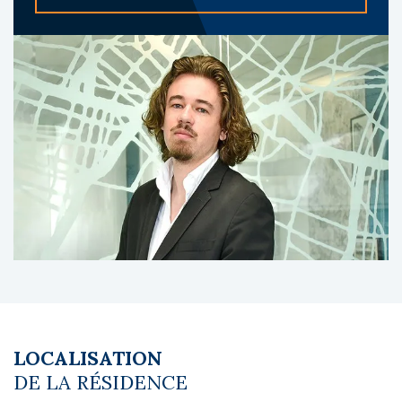
À propos du gestionnaire occupant :
Odalys est un acteur incontournable de la
gestion de résidences de services, avec plus
de 250 établissements en France et en
Europe. Il est reconnu pour la qualité de son
exploitation, son expérience multisectorielle
(tourisme, affaires, étudiants, seniors) et une
gestion professionnelle durable.
Les diagnostics sont en cours de réalisation.
Le coin du LMNP - Sacha Veyrine agent basé
à NEUILLY SUR SEINE - 01 84 78 46 50 - Plus
d'informations sur
[email protected]
réf.
27590 Bien soumis au statut juridique de la
Copropriété. Charges annuelles de
copropriété (Montant moyen annuel quote-
LOCALISATION
part du budget prévisionnel vendeur) : 55 €.
DE LA RÉSIDENCE
Pas de procédure en cours. Honoraires à la