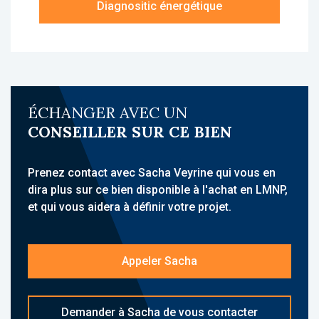
Diagnositic énergétique
À propos de la résidence :
La résidence Odalys Campus Paris Rueil est
une résidence étudiante, idéalement située à
Rueil-Malmaison, à proximité des
établissements d’enseignement supérieur,
ÉCHANGER AVEC UN
commerces et transports. Elle accueille une
CONSEILLER SUR CE BIEN
clientèle étudiante et propose des
hébergements meublés avec services para-
hôteliers. Son emplacement à quelques
Prenez contact avec Sacha Veyrine qui vous en
minutes du RER A (station Rueil-Malmaison),
dira plus sur ce bien disponible à l'achat en LMNP,
proche de La Défense et Paris, renforce son
et qui vous aidera à définir votre projet.
attractivité.
L'établissement propose un ensemble de
Appeler Sacha
services : accueil, laverie, salle de sport, salle
commune, local à vélos, Wi-Fi, parking. La
copropriété comprend 120 logements.
Demander à Sacha de vous contacter