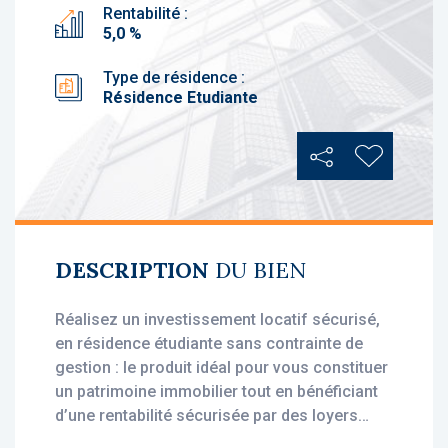
Rentabilité :
5,0 %
Type de résidence :
Résidence Etudiante
Partager
Ajouter au
DESCRIPTION
DU BIEN
Réalisez un investissement locatif sécurisé,
en résidence étudiante sans contrainte de
gestion : le produit idéal pour vous constituer
un patrimoine immobilier tout en bénéficiant
d’une rentabilité sécurisée par des loyers
stables, dès l'acquisition.