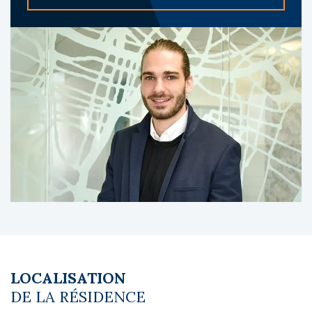
blanchisserie, jardin et parking. La
copropriété comprend plusieurs logements
adaptés aux seniors autonomes.
A propos du gestionnaire occupant :
Obeo est un gestionnaire spécialisé dans les
résidences seniors, reconnu pour la qualité
de son accompagnement des résidents et
son expertise dans l’exploitation de
résidences services.
Les diagnostics sont en cours de réalisation.
Le coin du LMNP - Basile Monot agent basé à
NEUILLY SUR SEINE - 01 84 78 46 50 - Plus
d'informations sur
[email protected]
réf.
27736 Bien soumis au statut juridique de la
LOCALISATION
Copropriété. Charges annuelles de
DE LA RÉSIDENCE
copropriété (Montant moyen annuel quote-