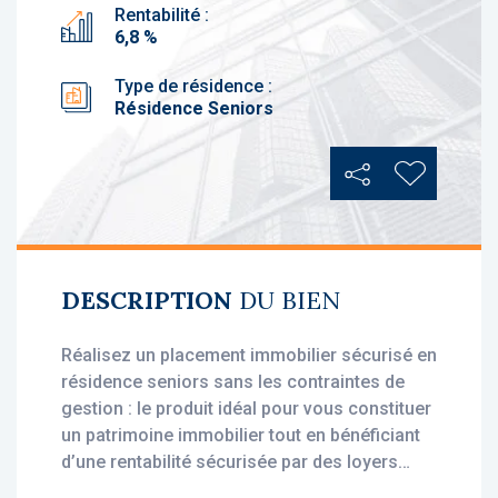
Rentabilité :
6,8 %
Type de résidence :
Résidence Seniors
Partager
Ajouter au
DESCRIPTION
DU BIEN
Réalisez un placement immobilier sécurisé en
résidence seniors sans les contraintes de
gestion : le produit idéal pour vous constituer
un patrimoine immobilier tout en bénéficiant
d’une rentabilité sécurisée par des loyers
stables, dès l'acquisition.