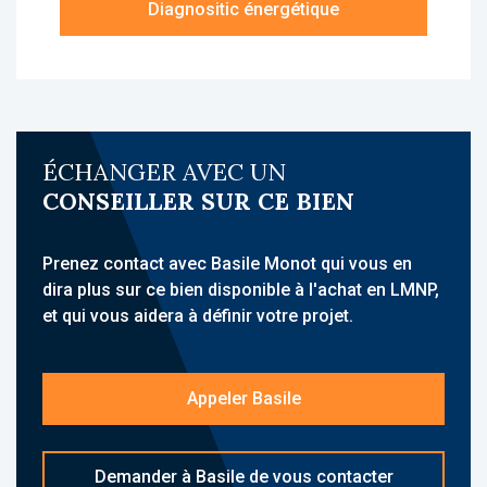
Diagnositic énergétique
un balcon.
À propos de la résidence :
La résidence Les Jardins du Danube est une
résidence Seniors, idéalement située à
Yzeure, à proximité des commerces, services
ÉCHANGER AVEC UN
du quotidien et infrastructures médicales. Elle
CONSEILLER SUR CE BIEN
accueille une clientèle senior et propose des
hébergements meublés avec services para-
hôteliers.
Prenez contact avec Basile Monot qui vous en
Son emplacement à quelques minutes du
dira plus sur ce bien disponible à l'achat en LMNP,
centre-ville de Moulins, proche des axes
et qui vous aidera à définir votre projet.
routiers et des transports, constitue un atout
majeur
Appeler Basile
L'établissement propose des prestations
complètes : accueil, restauration, espaces de
convivialité, animations, sécurité,
Demander à Basile de vous contacter