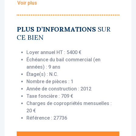
Voir plus
• Loyer annuel HT : 5 400 €
• Rentabilité : 6,75%
• Gestionnaire : Obeo
PLUS D’INFORMATIONS
SUR
CE BIEN
Vous bénéficiez du statut fiscal LMNP
amortissable, permettant une exonération
Loyer annuel HT : 5400 €
d’impôt sur vos revenus locatifs. Le bien est
Échéance du bail commercial (en
exploité par un gestionnaire professionnel
années) : 9 ans
(Obeo), engagé par un bail commercial, vous
Étage(s) : N.C.
assurant le versement des loyers dès
Nombre de pièces : 1
l’acquisition, que le logement soit loué ou
Année de construction : 2012
non.
Taxe foncière : 709 €
Charges de copropriétés mensuelles :
Description du bien :
20 €
Cet appartement T1 situé au rez-de-chaussée
Référence : 27736
offre un agencement pratique et agréable :
une entrée avec placard, une pièce de vie
avec kitchenette, une salle d'eau avec WC et