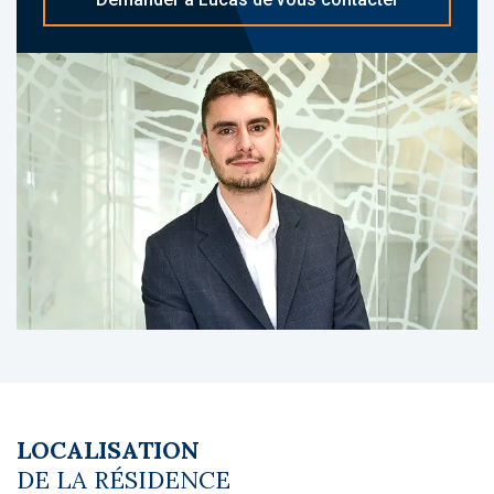
79 logements.
A propos du gestionnaire occupant :
Nemea : gestionnaire reconnu avec plus de
95 résidences de services en France, dont 37
résidences étudiantes. Il se distingue par la
qualité de ses emplacements, la diversité de
ses services et la solidité de ses
engagements contractuels.
Le coin du LMNP - Lucas Megret agent basé
à NEUILLY SUR SEINE - 01 84 78 46 50 - Plus
d'informations sur
[email protected]
réf.
25611 Bien soumis au statut juridique de la
Copropriété. Charges annuelles de
copropriété (Montant moyen annuel quote-
part du budget prévisionnel vendeur) : 399 €.
LOCALISATION
Pas de procédure en cours. Honoraires à la
DE LA RÉSIDENCE