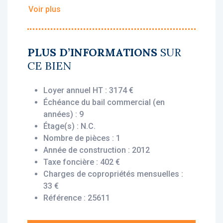
loyers stables, dès l'acquisition.
Voir plus
• Loyer annuel HT : 3 174
• Rentabilité : 5,12 %
• Gestionnaire : Nemea
PLUS D’INFORMATIONS
SUR
CE BIEN
Vous bénéficiez du statut fiscal LMNP
amortissable, permettant une exonération
Loyer annuel HT : 3174 €
d’impôt sur vos revenus locatifs. Le bien est
Échéance du bail commercial (en
exploité par un gestionnaire professionnel
années) : 9
(Nemea), engagé par un bail commercial,
Étage(s) : N.C.
vous assurant le versement des loyers dès
Nombre de pièces : 1
l’acquisition, que le logement soit loué ou
Année de construction : 2012
non.
Taxe foncière : 402 €
Charges de copropriétés mensuelles :
Description du bien :
33 €
Cet appartement T1 situé au 2ème étage
Référence : 25611
offre une disposition fonctionnelle et
agréable : une entrée, une pièce principale