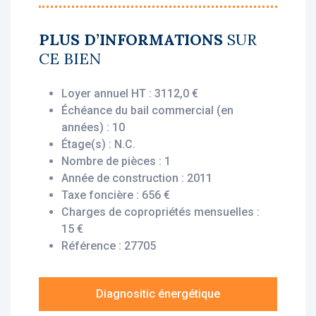
• Rentabilité : 7.24%
• Gestionnaire : Logely
PLUS D’INFORMATIONS
SUR
CE BIEN
Vous bénéficiez du statut fiscal LMNP
amortissable, permettant une exonération
Loyer annuel HT : 3112,0 €
d’impôt sur vos revenus locatifs. Le bien est
Échéance du bail commercial (en
exploité par un gestionnaire professionnel,
années) : 10
engagé par un bail commercial, vous
Étage(s) : N.C.
assurant le versement des loyers dès
Nombre de pièces : 1
l’acquisition, que le logement soit loué ou
Année de construction : 2011
non.
Taxe foncière : 656 €
Charges de copropriétés mensuelles :
Description du bien :
15 €
Cet appartement T1 situé au 7ème étage
Référence : 27705
offre une disposition fonctionnelle et
optimisée : une entrée avec coin cuisine, une
pièce principale, une salle d’eau avec wc.
Diagnositic énergétique