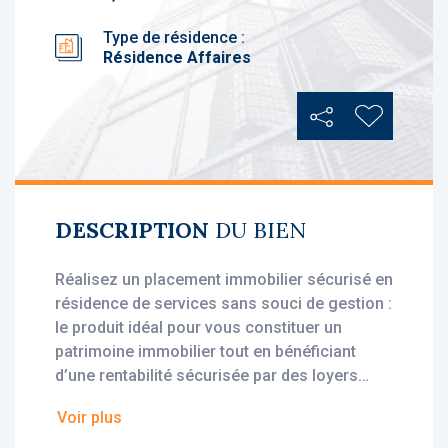
Type de résidence :
Résidence Affaires
Partager
Ajouter au
DESCRIPTION
DU BIEN
Réalisez un placement immobilier sécurisé en
résidence de services sans souci de gestion :
le produit idéal pour vous constituer un
patrimoine immobilier tout en bénéficiant
d’une rentabilité sécurisée par des loyers
stables, dès l'acquisition.
Voir plus
• Loyer annuel HT : 3 112 €