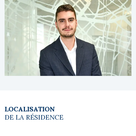
copropriété compte environ 100 logements.
À propos du gestionnaire occupant :
Logely, intégrée au Groupe Résidis est un
acteur de référence de l’hébergement social
et d’affaires en Île-de-France, leader avec
plusieurs dizaines de résidences exploitées
et un parc d’appartements autonomes
entièrement équipés.
Les diagnostics sont en cours de réalisation.
Le coin du LMNP - Lucas Megret agent basé
à NEUILLY SUR SEINE - 01 84 78 46 50 - Plus
d'informations sur
[email protected]
réf.
27705 Bien soumis au statut juridique de la
LOCALISATION
Copropriété. Charges annuelles de
DE LA RÉSIDENCE
copropriété (Montant moyen annuel quote-
part du budget prévisionnel vendeur) : 183 €.
Pas de procédure en cours. Honoraires à la