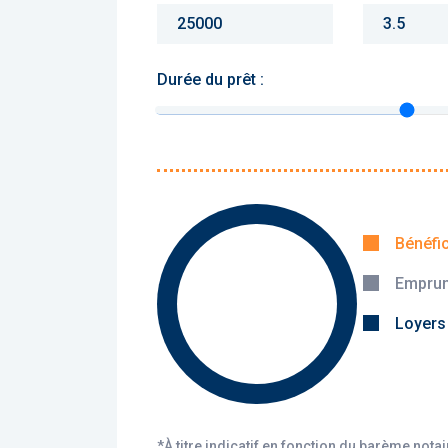
Durée du prêt :
Monthly charges :
Yearly rent :
Bénéfi
Emprun
Calculer
Loyers
*À titre indicatif en fonction du barème nota