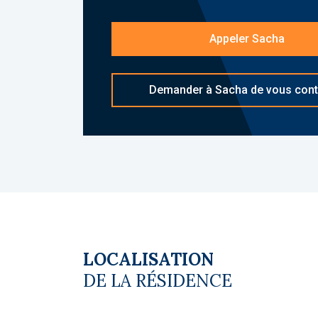
Les diagnostics sont en cours de réali
Appeler Sacha
Le coin du LMNP - Sacha Veyrine agent 
d'informations sur www.lecoindulmnp.fr 
Copropriété. Pas de procédure en cours
Demander à Sacha de vous cont
LOCALISATION
DE LA RÉSIDENCE