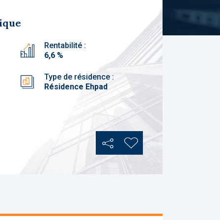
ique
Rentabilité :
6,6 %
Type de résidence :
Résidence Ehpad
Partager
Ajouter aux favoris