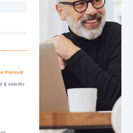
ce mensuel
t & intérêts
ires