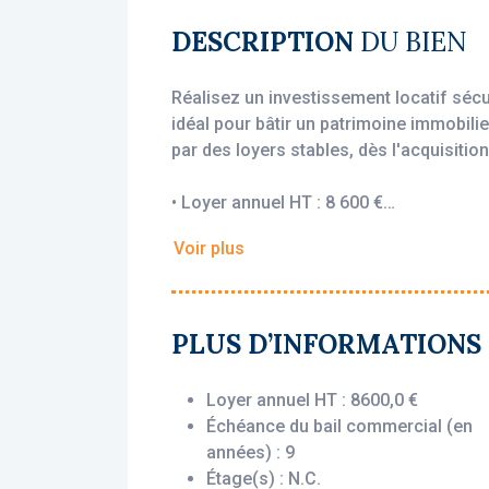
DESCRIPTION
DU BIEN
Réalisez un investissement locatif sécu
idéal pour bâtir un patrimoine immobilie
par des loyers stables, dès l'acquisition
• Loyer annuel HT : 8 600 €
• Rentabilité : 6,56 %
Voir plus
• Gestionnaire : LNA Santé
Vous bénéficiez du statut fiscal LMNP 
sur vos revenus locatifs. Le bien est e
PLUS D’INFORMATIONS
Santé), engagé par un bail commercial,
l’acquisition, que le logement soit loué
Loyer annuel HT : 8600,0 €
Échéance du bail commercial (en
Description du bien :
années) : 9
Cette chambre située au rez-de-chauss
Étage(s) : N.C.