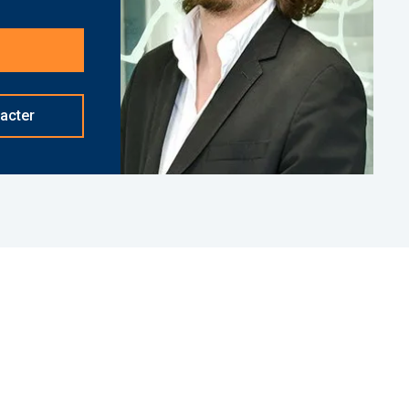
sation.
basé à NEUILLY SUR SEINE - 01 84 78 46 50 - Plus
réf. 27783 Bien soumis au statut juridique de la
. Honoraires à la charge du vendeur
acter