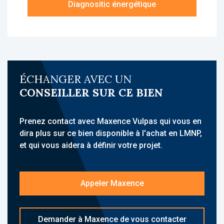
Diagnositic énergétique
clientèle étudiante.
À propos de la résidence :
La résidence Les Estudines – Nice Baie des
Anges est une résidence étudiante
idéalement située à Nice, à proximité
ÉCHANGER AVEC UN
immédiate de la gare Nice Riquier, d’un arrêt
CONSEILLER SUR CE BIEN
de tramway (Saint-Jean d’Angély Université)
et à quelques minutes du centre commercial
TNL, facilitant les déplacements vers le
Prenez contact avec Maxence Vulpas qui vous en
centre-ville et les campus universitaires. Elle
dira plus sur ce bien disponible à l'achat en LMNP,
accueille une clientèle étudiante et propose
et qui vous aidera à définir votre projet.
des studios meublés avec kitchenette et
services para-hôteliers. Son emplacement à
15 minutes de l’aéroport de Nice, proche des
Appeler Maxence
transports et des universités, lui confère une
forte attractivité.
Demander à Maxence de vous contacter