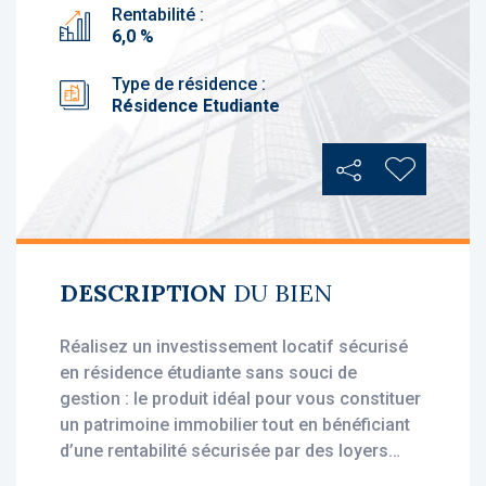
Rentabilité :
6,0 %
Type de résidence :
Résidence Etudiante
Partager
Ajouter au
DESCRIPTION
DU BIEN
Réalisez un investissement locatif sécurisé
en résidence étudiante sans souci de
gestion : le produit idéal pour vous constituer
un patrimoine immobilier tout en bénéficiant
d’une rentabilité sécurisée par des loyers
stables, dès l'acquisition.