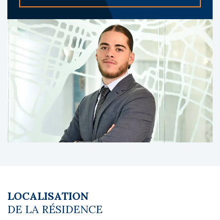
du RER A, des lignes de bus et du campus
universitaire, constitue un atout majeur.
L'établissement propose une offre de
services globale : accueil, contrôle d’accès,
connexion Wi-Fi, laverie, salle de sport, local
à vélos et parking.
A propos du gestionnaire occupant :
Les Estudines, marque du groupe Réside
Études, exploite de nombreuses résidences
étudiantes en France et bénéficie d’une solide
expérience dans la gestion de résidences
services destinées aux étudiants.
Les diagnostics sont en cours de réalisation.
Le coin du LMNP - Clément Courant agent
LOCALISATION
basé à NEUILLY SUR SEINE - 01 84 78 46 50 -
DE LA RÉSIDENCE
Plus d'informations sur
[email protected]
réf.