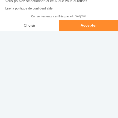
Vous pouvez sélectionner ici ceux que vous autorisez.
Lire la politique de confidentialité
Consentements certifiés par
Bénéfice mensuel
Appeler
Contacter
Choisir
Accepter
Emprunt & intérêts
Axeptio consent
Plateforme de Gestion du Consentement : Personnalisez vos O
Loyers
Notre plateforme vous permet d'adapter et de gérer vos paramètr
*À titre indicatif en fonction du barème notaires
DÉCOUVREZ DES
BIENS SIMILAIRES