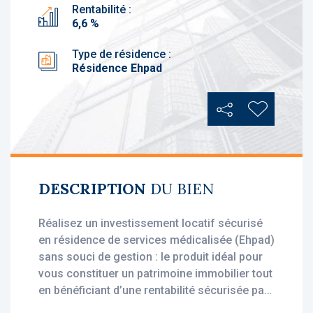
Rentabilité :
6,6 %
Type de résidence :
Résidence Ehpad
Partager
Ajouter au
DESCRIPTION
DU BIEN
Réalisez un investissement locatif sécurisé
en résidence de services médicalisée (Ehpad)
sans souci de gestion : le produit idéal pour
vous constituer un patrimoine immobilier tout
en bénéficiant d’une rentabilité sécurisée par
des loyers stables, dès l'acquisition.