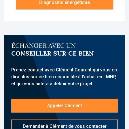
Diagnositic énergétique
À propos de la résidence :
La résidence Les Amandines est une EHPAD
idéalement située à Cambrai, à proximité du
centre-ville dans un quartier résidentiel. Elle
accueille une clientèle dépendante et semi-
ÉCHANGER AVEC UN
autonome, médicalisée, et propose des
CONSEILLER SUR CE BIEN
hébergements meublés avec services de
qualité. Sa situation à 51 Rue de Solesmes,
construite de plain-pied avec un vaste parc
Prenez contact avec Clément Courant qui vous en
arboré, proche des transports en commun, du
dira plus sur ce bien disponible à l'achat en LMNP,
centre-ville, lui confère une forte attractivité.
et qui vous aidera à définir votre projet.
L'établissement propose un ensemble de
services globaux : restauration préparée sur
Appeler Clément
place, animations variées, unité Alzheimer,
blanchisserie, salon de coiffure / esthétique,
Wi-Fi, jardin et terrasse, parking visiteurs. Il
Demander à Clément de vous contacter