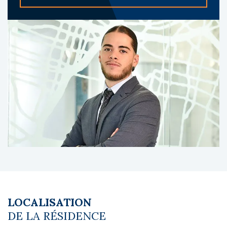
dispose de 66 chambres en capacité
(copropriété non précisée).
A propos du gestionnaire occupant :
Domusvi est un acteur reconnu en France
dans le secteur médico-social avec plus de
300 résidences en exploitation (EHPAD et
résidences seniors). groupe expérimenté
dans la qualité des soins et la stabilité de ses
exploitations.
Les diagnostics sont en cours de réalisation.
Le coin du LMNP - Clément Courant agent
basé à NEUILLY SUR SEINE - 01 84 78 46 50 -
Plus d'informations sur
[email protected]
réf.
26281 Bien soumis au statut juridique de la
Copropriété. Pas de procédure en cours.
LOCALISATION
Honoraires à la charge du vendeur
DE LA RÉSIDENCE