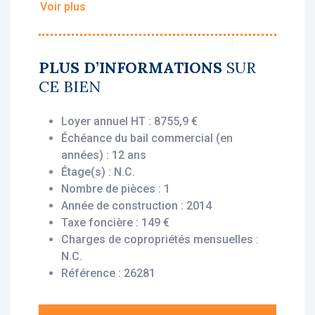
Voir plus
• Loyer annuel HT : 8 756 €
• Rentabilité : 6.58 %
• Gestionnaire : Domusvi
PLUS D’INFORMATIONS
SUR
CE BIEN
Vous bénéficiez du statut fiscal LMNP
amortissable, permettant une exonération
Loyer annuel HT : 8755,9 €
d’impôt sur vos revenus locatifs. Le bien est
Échéance du bail commercial (en
exploité par un gestionnaire professionnel
années) : 12 ans
(Domusvi Ehpad Les Amandines), engagé par
Étage(s) : N.C.
un bail commercial, vous assurant le
Nombre de pièces : 1
versement des loyers dès l’acquisition, que le
Année de construction : 2014
logement soit loué ou non.
Taxe foncière : 149 €
Charges de copropriétés mensuelles :
Description du bien :
N.C.
Cette chambre située au rez-de-chaussée
Référence : 26281
offre une disposition fonctionnelle et
agréable comprenant une pièce principale,
une salle d’eau avec wc ainsi qu'une terrasse.