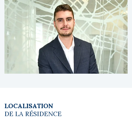
A propos du gestionnaire occupant :
Domitys est le leader français des résidences
services seniors, avec plus de 200
résidences exploitées et une expertise
reconnue dans l’accompagnement des
seniors autonomes.
Les diagnostics sont en cours de réalisation.
Le coin du LMNP - Lucas Megret agent basé
à NEUILLY SUR SEINE - 01 84 78 46 50 - Plus
d'informations sur
[email protected]
réf.
27799 Bien soumis au statut juridique de la
Copropriété. Charges annuelles de
copropriété (Montant moyen annuel quote-
part du budget prévisionnel vendeur) : 321 €.
LOCALISATION
Pas de procédure en cours. Honoraires à la
DE LA RÉSIDENCE
charge du vendeur