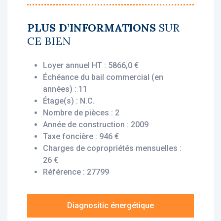
• Rentabilité : 6,24 %
• Gestionnaire : Domitys
PLUS D’INFORMATIONS
SUR
CE BIEN
Vous bénéficiez du statut fiscal LMNP
amortissable, permettant une exonération
Loyer annuel HT : 5866,0 €
d’impôt sur vos revenus locatifs. Le bien est
Échéance du bail commercial (en
exploité par un gestionnaire professionnel
années) : 11
(Domitys), engagé par un bail commercial,
Étage(s) : N.C.
vous assurant le versement des loyers dès
Nombre de pièces : 2
l’acquisition, que le logement soit loué ou
Année de construction : 2009
non.
Taxe foncière : 946 €
Charges de copropriétés mensuelles :
Description du bien :
26 €
Cet appartement T2 situé au rez-de-chaussée
Référence : 27799
offre un agencement fonctionnel et optimisé
: une entrée, une cuisine, deux pièces
principales, une salle d'eau et des wc. Une
Diagnositic énergétique
cave située au sous-sol complète ce bien.