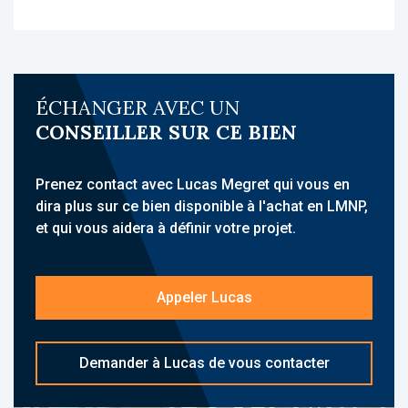
À propos de la résidence :
La résidence Le Jardin des Lys est une
résidence Seniors, idéalement située à
Alençon, à proximité des commerces, des
ÉCHANGER AVEC UN
services du quotidien et du centre-ville. Elle
CONSEILLER SUR CE BIEN
accueille une clientèle senior et propose des
hébergements meublés avec services para-
hôteliers.
Prenez contact avec Lucas Megret qui vous en
dira plus sur ce bien disponible à l'achat en LMNP,
Sa localisation à proximité de la gare
et qui vous aidera à définir votre projet.
d'Alençon, des transports et des principaux
axes routiers, constitue un atout majeur.
Appeler Lucas
L'établissement propose des prestations
complètes : accueil, restauration, animations,
sécurité, Wi-Fi, jardin et parking. La
Demander à Lucas de vous contacter
copropriété est composée de 127 logements.