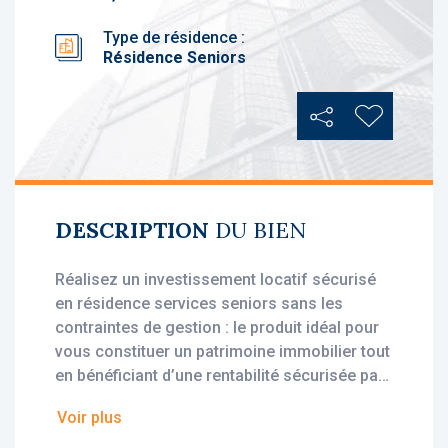
Type de résidence :
Résidence Seniors
Partager
Ajouter au
DESCRIPTION
DU BIEN
Réalisez un investissement locatif sécurisé
en résidence services seniors sans les
contraintes de gestion : le produit idéal pour
vous constituer un patrimoine immobilier tout
en bénéficiant d’une rentabilité sécurisée par
des loyers stables, dès l'acquisition.
Voir plus
• Loyer annuel HT : 5 866 €