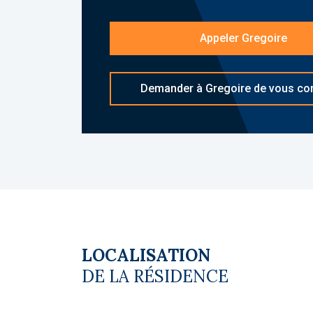
résidences étudiantes sécurisées. Ce 
en cas de vacance locative.
Appeler Gregoire
Les diagnostics sont en cours de réali
Demander à Gregoire de vous con
Le coin du LMNP - Gregoire Touche age
Plus d'informations sur
[email protecte
Copropriété. Charges annuelles de cop
budget prévisionnel vendeur) : 335 €. 
du vendeur
LOCALISATION
DE LA RÉSIDENCE