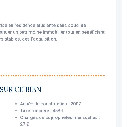
isé en résidence étudiante sans souci de
stituer un patrimoine immobilier tout en bénéficiant
s stables, dès l’acquisition.
amortissable, permettant une exonération d’impôt
xploité par un gestionnaire professionnel
SUR CE BIEN
cial, vous assurant le versement des loyers dès
 ou non.
Année de construction : 2007
Taxe foncière : 458 €
Charges de copropriétés mensuelles :
offre un agencement optimisé et fonctionnel : une
27 €