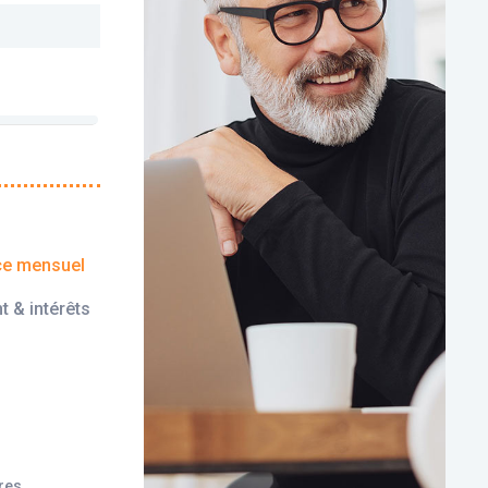
ce mensuel
t & intérêts
ires