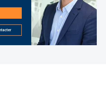
gestionnaire vous garantit des loyers versés même
sation.
tacter
nt basé à NEUILLY SUR SEINE - 01 84 78 46 50 -
d]
réf. 26620 Bien soumis au statut juridique de la
ropriété (Montant moyen annuel quote-part du
Pas de procédure en cours. Honoraires à la charge