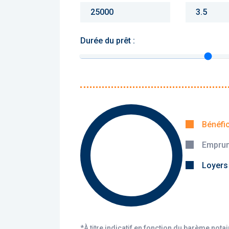
Durée du prêt :
Monthly charges :
Yearly rent :
Bénéfi
Emprun
Calculer
Loyers
*À titre indicatif en fonction du barème nota