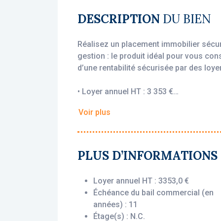
DESCRIPTION
DU BIEN
Réalisez un placement immobilier sécur
gestion : le produit idéal pour vous con
d’une rentabilité sécurisée par des loyer
• Loyer annuel HT : 3 353 €
• Rentabilité : 5.59 %
Voir plus
• Gestionnaire : CosyHome
Vous bénéficiez du statut fiscal LMNP 
sur vos revenus locatifs. Le bien est e
PLUS D’INFORMATIONS
(CosyHome), engagé par un bail commer
l’acquisition, que le logement soit loué
Loyer annuel HT : 3353,0 €
Échéance du bail commercial (en
Description du bien :
années) : 11
Cet appartement T1 situé au 1er étage 
Étage(s) : N.C.