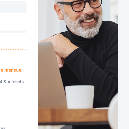
ce mensuel
t & intérêts
ires