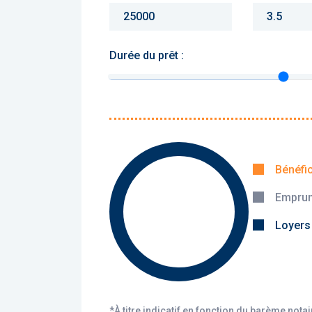
Durée du prêt :
Monthly charges :
Yearly rent :
Bénéfi
Emprun
Calculer
Loyers
*À titre indicatif en fonction du barème nota