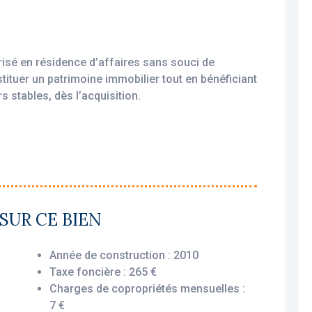
isé en résidence d’affaires sans souci de
stituer un patrimoine immobilier tout en bénéficiant
s stables, dès l’acquisition.
amortissable, permettant une exonération d’impôt
xploité par un gestionnaire professionnel
SUR CE BIEN
ial, vous assurant le versement des loyers dès
 ou non.
Année de construction : 2010
Taxe foncière : 265 €
Charges de copropriétés mensuelles :
ussée offre un agencement fonctionnel et
7 €