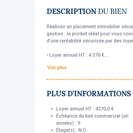
DESCRIPTION
DU BIEN
Réalisez un placement immobilier sécur
gestion : le produit idéal pour vous con
d’une rentabilité sécurisée par des loyer
• Loyer annuel HT : 4 370 €
• Rentabilité : 5.53 %
Voir plus
• Gestionnaire : Zenitude
Vous bénéficiez du statut fiscal LMNP 
sur vos revenus locatifs. Le bien est e
PLUS D’INFORMATIONS
(Zenitude), engagé par un bail commerc
l’acquisition, que le logement soit loué
Loyer annuel HT : 4370,0 €
Échéance du bail commercial (en
Description du bien :
années) : 9
Cet appartement T1 situé au ez-de-cha
Étage(s) : N.C.