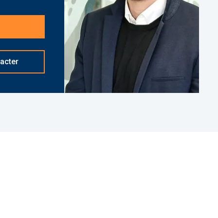
asé à NEUILLY SUR SEINE - 01 84 78 46 50 - Plus
. 27622 Bien soumis au statut juridique de la
ropriété (Montant moyen annuel quote-part du
s de procédure en cours. Honoraires à la charge
acter