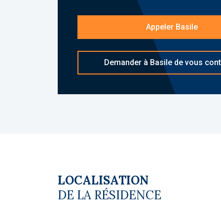
Le coin du LMNP - Basile Monot agent b
d'informations sur
[email protected]
réf
Appeler Basile
Copropriété. Charges annuelles de cop
budget prévisionnel vendeur) : 94 €. Pa
du vendeur
Demander à Basile de vous cont
LOCALISATION
DE LA RÉSIDENCE