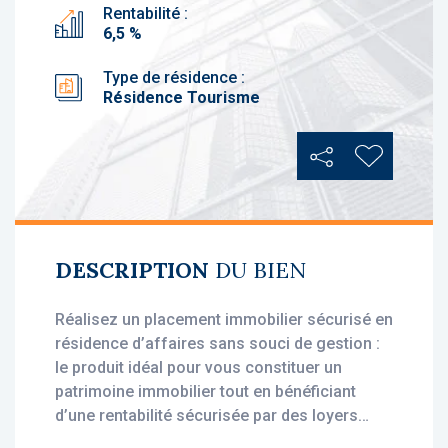
Rentabilité :
6,5 %
Type de résidence :
Résidence Tourisme
Partager
Ajouter au
DESCRIPTION
DU BIEN
Réalisez un placement immobilier sécurisé en
résidence d’affaires sans souci de gestion :
le produit idéal pour vous constituer un
patrimoine immobilier tout en bénéficiant
d’une rentabilité sécurisée par des loyers
stables, dès l’acquisition.