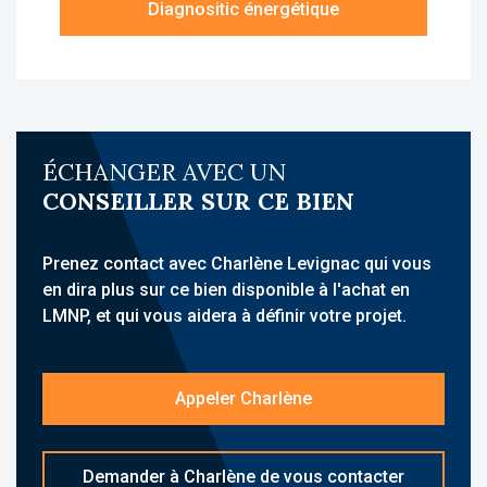
Diagnositic énergétique
À propos de la résidence :
La résidence Comfort Aparthotel Versailles
Saint-Cyr est une résidence d’affaires,
idéalement située à Saint-Cyr-l’École, à
proximité du Château de Versailles, du
ÉCHANGER AVEC UN
quartier d’affaires de Saint-Quentin-en-
CONSEILLER SUR CE BIEN
Yvelines et de Paris. Elle accueille une
clientèle d’affaires et propose des
hébergements meublés avec services para-
Prenez contact avec Charlène Levignac qui vous
hôteliers. Sa localisation à environ 2 km de la
en dira plus sur ce bien disponible à l'achat en
gare RER C de Saint-Cyr, proche des
LMNP, et qui vous aidera à définir votre projet.
transports et du centre-ville, constitue un
atout majeur.
Appeler Charlène
L’établissement propose un ensemble de
services : accueil, petit-déjeuner, laverie, Wi-
Fi gratuit, parking souterrain. La copropriété
Demander à Charlène de vous contacter