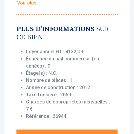
Voir plus
• Loyer annuel HT : 4 132 €
• Rentabilité : 6.46 %
• Gestionnaire : Zenitude
PLUS D’INFORMATIONS
SUR
CE BIEN
Vous bénéficiez du statut fiscal LMNP
amortissable, permettant une exonération
Loyer annuel HT : 4132,0 €
d’impôt sur vos revenus locatifs. Le bien est
Échéance du bail commercial (en
exploité par un gestionnaire professionnel
années) : 9
(Zenitude), engagé par un bail commercial,
Étage(s) : N.C.
vous assurant le versement des loyers dès
Nombre de pièces : 1
l’acquisition, que le logement soit loué ou
Année de construction : 2012
non.
Taxe foncière : 265 €
Charges de copropriétés mensuelles :
Description du bien :
7 €
Cet appartement T1 situé au 2ème étage
Référence : 26944
offre un agencement fonctionnel et optimisé
: une entrée, un séjour avec kitchenette, une
salle d’eau avec wc, des placards, un balcon.