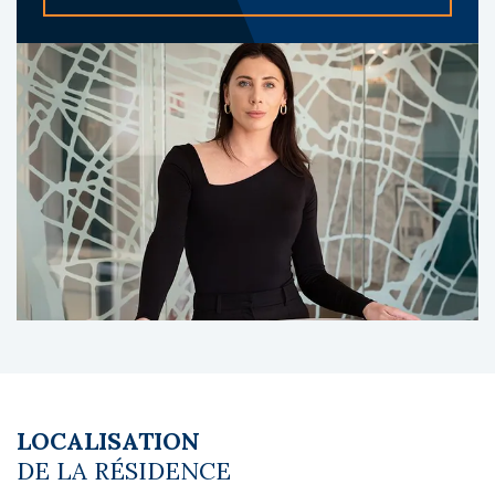
se compose d’environ 196 appartements.
À propos du gestionnaire occupant :
Zenitude Hôtel-Résidences exploite plus de
30 résidences en France, avec une offre
adaptée aux séjours d’affaires comme de
loisirs, et un positionnement reconnu sur le
marché des résidences de services.
Les diagnostics sont en cours de réalisation.
Le coin du LMNP - Charlène Levignac agent
basé à NEUILLY SUR SEINE - 01 84 78 46 50 -
Plus d'informations sur
[email protected]
réf.
26944 Bien soumis au statut juridique de la
Copropriété. Charges annuelles de
copropriété (Montant moyen annuel quote-
part du budget prévisionnel vendeur) : 92 €.
Pas de procédure en cours.
LOCALISATION
Honoraires à la charge du vendeur
DE LA RÉSIDENCE