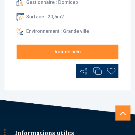
Gestionnaire : Domidep
Surface : 20,5m2
Environnement : Grande ville
Voir ce bien
Partager
Ajouter au Comp
Ajouter au
Informations utiles