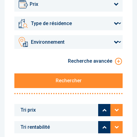
Prix
Recherche avancée
Rechercher
Prix croissant
Prix décr
Rentabilité cr
Rentabili