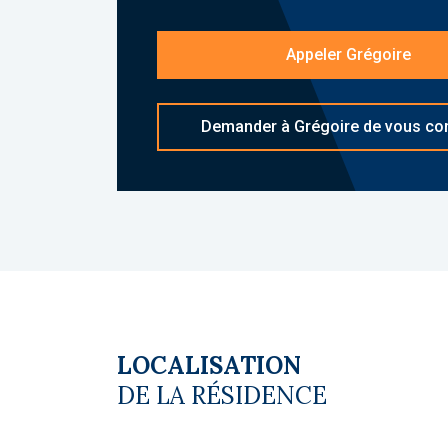
Les diagnostics sont en cours de réali
Appeler Grégoire
Le coin du LMNP - Grégoire Déporte age
Plus d'informations sur
[email protecte
Copropriété. Charges annuelles de cop
Demander à Grégoire de vous con
budget prévisionnel vendeur) : 334 €. 
du vendeur
LOCALISATION
DE LA RÉSIDENCE