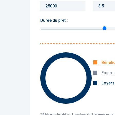
Durée du prêt :
Monthly charges :
Yearly rent :
Bénéfi
Emprun
Calculer
Loyers
*À titre indicatif en fonction du barème nota