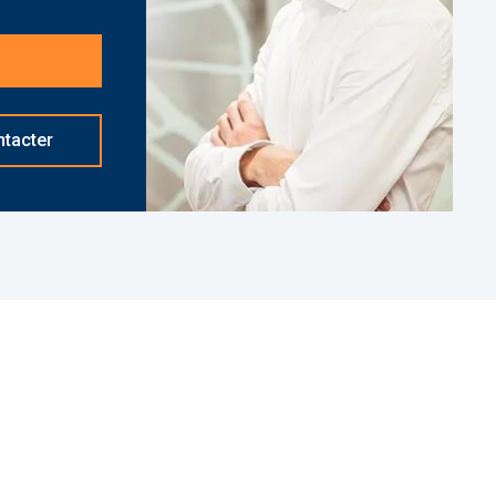
sation.
nt basé à NEUILLY SUR SEINE - 01 84 78 46 50 -
d]
réf. 27990 Bien soumis au statut juridique de la
ropriété (Montant moyen annuel quote-part du
tacter
Pas de procédure en cours. Honoraires à la charge