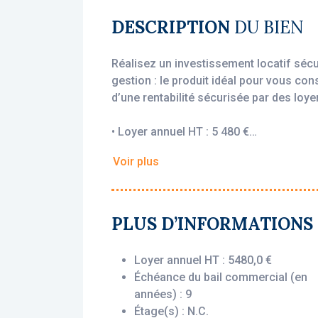
DESCRIPTION
DU BIEN
Réalisez un investissement locatif sécu
gestion : le produit idéal pour vous con
d’une rentabilité sécurisée par des loyer
• Loyer annuel HT : 5 480 €
• Rentabilité : 6.02%
Voir plus
• Gestionnaire : Appart’City
Vous bénéficiez du statut fiscal LMNP 
sur vos revenus locatifs. Le bien est e
PLUS D’INFORMATIONS
(Appart’City), engagé par un bail comm
l’acquisition, que le logement soit loué
Loyer annuel HT : 5480,0 €
Échéance du bail commercial (en
Description du bien :
années) : 9
Cet appartement T2 situé au 2ème étage
Étage(s) : N.C.