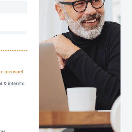
ce mensuel
t & intérêts
ires