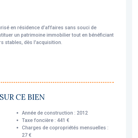
risé en résidence d’affaires sans souci de
stituer un patrimoine immobilier tout en bénéficiant
s stables, dès l'acquisition.
amortissable, permettant une exonération d’impôt
xploité par un gestionnaire professionnel
SUR CE BIEN
ercial, vous assurant le versement des loyers dès
 ou non.
Année de construction : 2012
Taxe foncière : 441 €
Charges de copropriétés mensuelles :
 offre une disposition fonctionnelle et optimisée
27 €