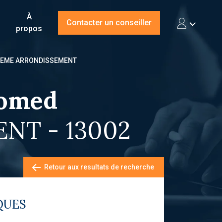
À
Contacter un conseiller
propos
LE 2EME ARRONDISSEMENT
romed
NT - 13002
Retour aux resultats de recherche
QUES