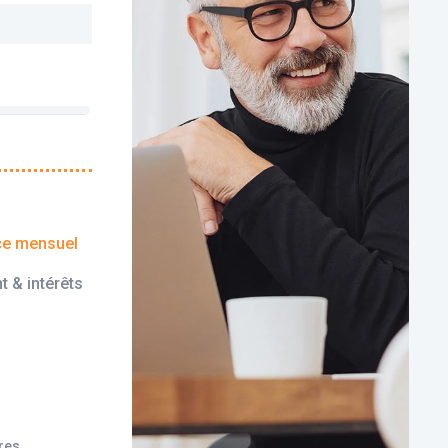
ce mensuel
t & intérêts
ires