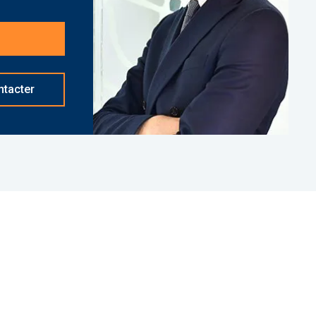
oyageurs d'affaires et de loisirs.
sation.
t basé à NEUILLY SUR SEINE - 01 84 78 46 50 -
d]
réf. 26798 Bien soumis au statut juridique de la
tacter
ropriété (Montant moyen annuel quote-part du
Pas de procédure en cours. Honoraires à la charge