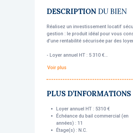
DESCRIPTION
DU BIEN
Réalisez un investissement locatif sécu
gestion : le produit idéal pour vous con
d’une rentabilité sécurisée par des loyer
- Loyer annuel HT : 5 310 €
- Rentabilité : 6.99%
Voir plus
- Gestionnaire : Appart'City
Vous bénéficiez du statut fiscal LMNP 
sur vos revenus locatifs. Le bien est e
PLUS D’INFORMATIONS
Appart'City, engagé par un bail commer
l’acquisition, que le logement soit loué
Loyer annuel HT : 5310 €
Échéance du bail commercial (en
Description du bien :
années) : 11
Ce T1 situé au 4ème étage offre un age
Étage(s) : N.C.