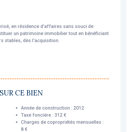
risé, en résidence d'affaires sans souci de
stituer un patrimoine immobilier tout en bénéficiant
s stables, dès l'acquisition.
amortissable, permettant une exonération d’impôt
xploité par un gestionnaire professionnel
SUR CE BIEN
cial, vous assurant le versement des loyers dès
 ou non.
Année de construction : 2012
Taxe foncière : 312 €
Charges de copropriétés mensuelles :
ncement fonctionnel et optimisé : une entrée, un
8 €