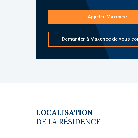
qualité avec des services adaptés aux v
Les diagnostics sont en cours de réali
Appeler Maxence
Le coin du LMNP - Maxence Vulpas agen
Plus d'informations sur
[email protecte
Demander à Maxence de vous con
Copropriété. Charges annuelles de cop
budget prévisionnel vendeur) : 104 €. 
du vendeur
LOCALISATION
DE LA RÉSIDENCE