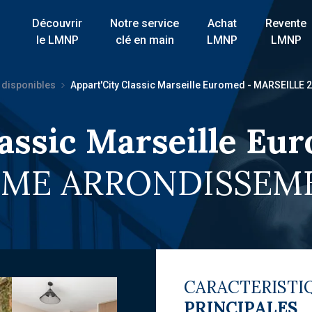
Découvrir
Notre service
Achat
Revente
le LMNP
clé en main
LMNP
LMNP
 disponibles
Appart'City Classic Marseille Euromed - MARSEIL
lassic Marseille Eu
EME ARRONDISSEME
CARACTERISTI
PRINCIPALES