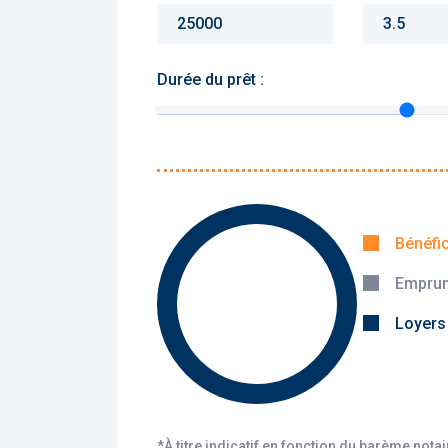
Durée du prêt :
Monthly charges :
Yearly rent :
Bénéfi
Emprun
Calculer
Loyers
*À titre indicatif en fonction du barème nota