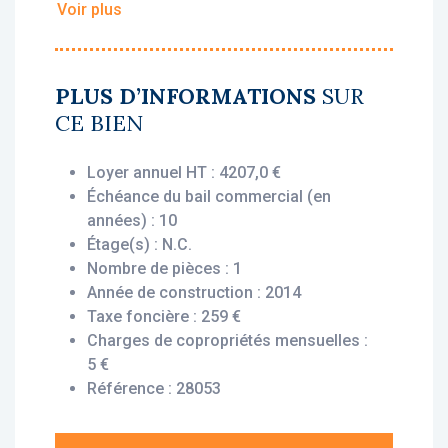
Voir plus
• Loyer annuel HT : 4 207 €
• Rentabilité : 5,55 %
• Gestionnaire : Adagio
PLUS D’INFORMATIONS
SUR
CE BIEN
Vous bénéficiez du statut fiscal LMNP
amortissable, permettant une exonération
Loyer annuel HT : 4207,0 €
d’impôt sur vos revenus locatifs. Le bien est
Échéance du bail commercial (en
exploité par un gestionnaire professionnel
années) : 10
(Adagio), engagé par un bail commercial,
Étage(s) : N.C.
vous assurant le versement des loyers dès
Nombre de pièces : 1
l’acquisition, que le logement soit loué ou
Année de construction : 2014
non.
Taxe foncière : 259 €
Charges de copropriétés mensuelles :
Description du bien :
5 €
Ce studio situé au 2eme étage offre un
Référence : 28053
agencement fonctionnel et optimisé
comprenant une entrée, un séjour avec coin
cuisine et rangement, une salle d'eau avec