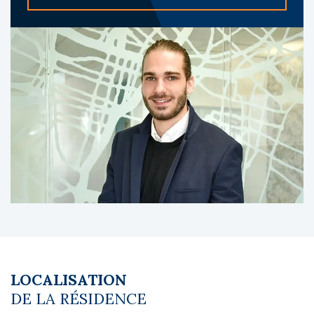
ascenseur et service de ménage.
A propos du gestionnaire occupant :
Adagio est le leader européen de
l'appart'hôtel, avec plus de 130 résidences
dans 16 pays. Sa notoriété, son expertise et
l'appui des groupes Accor et Pierre Vacances
constituent des atouts reconnus.
Les diagnostics sont en cours de réalisation.
Le coin du LMNP - Basile Monot agent basé à
NEUILLY SUR SEINE - 01 84 78 46 50 - Plus
d'informations sur
[email protected]
réf.
28053 Bien soumis au statut juridique de la
Copropriété. Charges annuelles de
copropriété (Montant moyen annuel quote-
part du budget prévisionnel vendeur) : 66 €.
LOCALISATION
Pas de procédure en cours. Honoraires à la
DE LA RÉSIDENCE
charge du vendeur