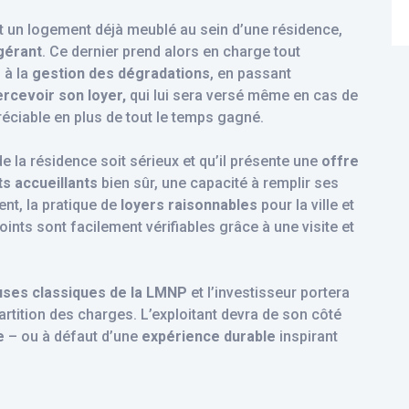
ert un logement déjà meublé au sein d’une résidence,
 gérant
. Ce dernier prend alors en charge tout
e
à la
gestion des dégradations
, en passant
ercevoir son loyer,
qui lui sera versé même en cas de
éciable en plus de tout le temps gagné.
t de la résidence soit sérieux et qu’il présente une
offre
s accueillants
bien sûr, une capacité à remplir ses
nt, la pratique de
loyers raisonnables
pour la ville et
ints sont facilement vérifiables grâce à une visite et
uses classiques de la LMNP
et l’investisseur portera
artition des charges. L’exploitant devra de son côté
e
– ou à défaut d’une
expérience durable
inspirant