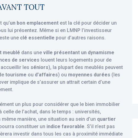
 AVANT TOUT
t qu’
un bon emplacement
est la clé pour décider un
vous lui présentez. Même si en LMNP l’investisseur
reste une
clé essentielle
pour d’autres raisons.
t meublé
dans une
ville présentant un dynamisme
nces de services
louent leurs logements pour de
accueillir les
séniors
), la plupart des meublés peuvent
 de
tourisme
ou
d’affaires
) ou
moyennes durées
(les
ver implique de s’assurer un attrait certain d’une
ement.
ment un plus pour considérer que le bien immobilier
celle de l’achat, dans le temps : universités,
 la même manière, une situation au sein d’un
quartier
 pourra constituer un
indice favorable
. S’il n’est pas
fèrera investir dans tous les cas à proximité immédiate