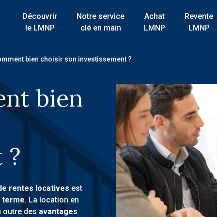
Découvrir
Notre service
Achat
Revente
le LMNP
clé en main
LMNP
LMNP
omment bien choisir son investissement ?
nt bien
 ?
de rentes locatives
est
g terme
. La location en
n outre des
avantages