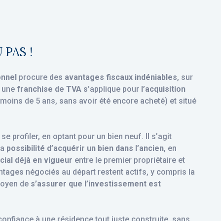
PAS !
onnel
procure des
avantages fiscaux indéniables
, sur
, une
franchise de TVA
s’applique pour
l’acquisition
moins de 5 ans, sans avoir été encore acheté) et situé
e profiler, en optant pour un bien neuf. Il s’agit
la
possibilité d’acquérir un bien dans l’ancien
, en
ial déjà en vigueur
entre le premier propriétaire et
antages négociés au départ restent actifs, y compris la
 moyen de
s’assurer que l’investissement est
e confiance à une résidence tout juste construite, sans